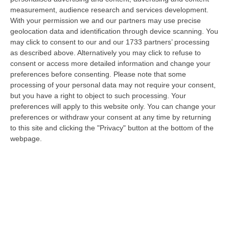
06 Agosto, 20:49
measurement, audience research and services development.
With your permission we and our partners may use precise
La Rivista “America Journals” Celebra Lo Stilista Anton Giulio
geolocation data and identification through device scanning. You
Grande
may click to consent to our and our 1733 partners’ processing
“«Rinomato per la sua impeccabile maestria artigianale e la sua
as described above. Alternatively you may click to refuse to
creatività visionaria, ha trasformato la moda italiana in un’espressione
consent or access more detailed information and change your
dur…
preferences before consenting.
Please note that some
processing of your personal data may not require your consent,
06 Agosto, 20:48
but you have a right to object to such processing. Your
preferences will apply to this website only. You can change your
Dai Piani Per Il Rischio Sismico Al Welfare, I Provvedimenti
preferences or withdraw your consent at any time by returning
Approvati Dalla Giunta Regionale
to this site and clicking the "Privacy" button at the bottom of the
“CATANZARO La Giunta della Regione Calabria, nella seduta odierna, su
webpage.
proposta del presidente Roberto Occhiuto, ha approvato il nuovo Protoc…
06 Agosto, 20:03
Reggio Calabria, Bernini In Visita Alla Mediterranea: «Qui La
Facoltà Di Medicina? Valuteremo La Domanda»
“REGGIO CALABRIA La ministra dell’Università e della ricerca Anna Maria
Bernini ha visitato oggi la Mediterranea di Reggio Calabria, accompa…
06 Agosto, 19:49