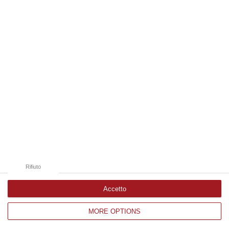
Edizioni provinciali
Catanzaro
Cosenza
Vibo Valentia
Reggio Calabria
Crotone
Rifiuto
Accetto
MORE OPTIONS
Corriere delle Calabria è una testata giornalistica di News&Com S.r.l