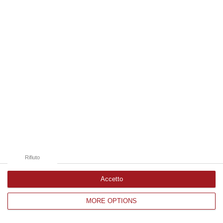
Edizioni provinciali
Catanzaro
Cosenza
Vibo Valentia
Reggio Calabria
Crotone
Rifiuto
Accetto
MORE OPTIONS
Corriere delle Calabria è una testata giornalistica di News&Com S.r.l
©2012-
-2026. Tutti i diritti riservati.