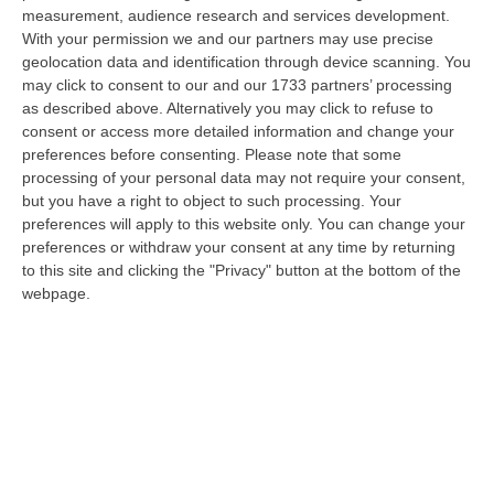
Vinci, responsabile dell’area tecnico manutentiva del Comune di Corta…
measurement, audience research and services development.
07 Agosto, 15:23
With your permission we and our partners may use precise
geolocation data and identification through device scanning. You
Green Island, Ricariche Elettriche E Un Presidio Sanitario. Anas
may click to consent to our and our 1733 partners’ processing
as described above. Alternatively you may click to refuse to
Attiva I Nuovi Servizi Sull’A2 In Calabria
consent or access more detailed information and change your
“Entrano in funzione tutti i servizi della “Green Island” situata nell’area di
preferences before consenting.
Please note that some
parcheggio “Contessa Soprana” lungo la A2 “Autostrada del Med…
processing of your personal data may not require your consent,
07 Agosto, 15:09
but you have a right to object to such processing. Your
preferences will apply to this website only. You can change your
Incendio Sul Pollino, Convalidato L’arresto Del 56enne Piromane
preferences or withdraw your consent at any time by returning
“MORANO E’ stato convalidato l’arresto del 56enne arrestato in flagranza
to this site and clicking the "Privacy" button at the bottom of the
e accusato di incendio boschivo. L’arresto era giunto a conclusione…
webpage.
07 Agosto, 15:08
Trappole Vietate Per Catturare Fauna Selvatica, Ritirati A Un
“cacciatore” Di Fabrizia Cinque Fucili E 233 Munizioni
“FABRIZIA Nell’attività di contrasto al bracconaggio, i Carabinieri della
Stazione di Fabrizia, con il supporto dello Squadrone Eliportato “…
07 Agosto, 15:04