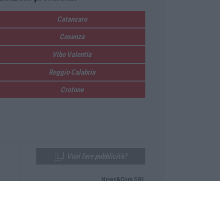
Catanzaro
Cosenza
Vibo Valentia
Reggio Calabria
Crotone
Vuoi fare pubblicità?
News&Com SRL
Telefono:
0968-53665
Email:
newsandcom@gmail.com