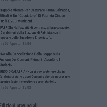
Trappole Vietate Per Catturare Fauna Selvatica,
Ritirati A Un “cacciatore” Di Fabrizia Cinque
Fucili E 233 Munizioni
“FABRIZIA Nell’attività di contrasto al bracconaggio,
i Carabinieri della Stazione di Fabrizia, con il
supporto dello Squadrone Eliportato “…
07 Agosto, 15:04
«No Alla Cancellazione Della Legge Sulla
Fusione Dei Comuni, Prima Si Ascoltino I
Sindaci»
“REGGIO CALABRIA «Non si può sostenere che in
Calabria ci siano troppi Comuni e che sia necessario
favorire fusioni e gestione associata dei…
07 Agosto, 15:03
Edizioni provinciali