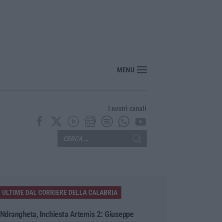
l Pollino, convalidato l’arresto del 56enne piromane
MENU
I nostri canali
ULTIME DAL CORRIERE DELLA CALABRIA
‘Ndrangheta, Inchiesta Artemis 2: Giuseppe