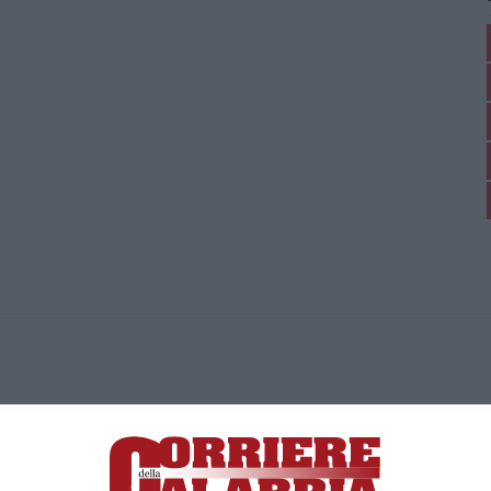
ica di News&Com S.r.l ©2012-
-2026. Tutti i diritti riservati.
ia, Lamezia Terme (CZ)
irettore responsabile Paola Militano |
Privacy