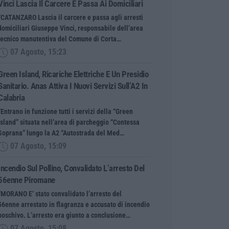
Vinci Lascia Il Carcere E Passa Ai Domiciliari
“CATANZARO Lascia il carcere e passa agli arresti
domiciliari Giuseppe Vinci, responsabile dell’area
tecnico manutentiva del Comune di Corta…
07 Agosto, 15:23
Green Island, Ricariche Elettriche E Un Presidio
Sanitario. Anas Attiva I Nuovi Servizi Sull’A2 In
Calabria
“Entrano in funzione tutti i servizi della “Green
Island” situata nell’area di parcheggio “Contessa
Soprana” lungo la A2 “Autostrada del Med…
07 Agosto, 15:09
Incendio Sul Pollino, Convalidato L’arresto Del
56enne Piromane
“MORANO E’ stato convalidato l’arresto del
56enne arrestato in flagranza e accusato di incendio
boschivo. L’arresto era giunto a conclusione…
07 Agosto, 15:08