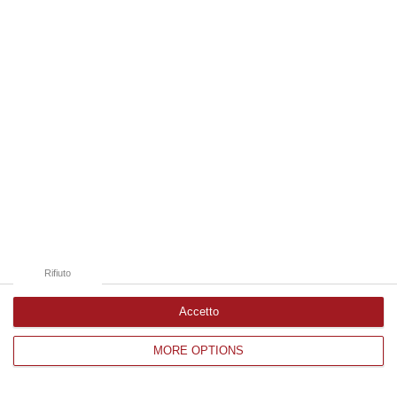
Edizioni provinciali
Catanzaro
Cosenza
Vibo Valentia
Reggio Calabria
Crotone
Rifiuto
Accetto
MORE OPTIONS
Corriere delle Calabria è una testata giornalistica di News&Com S.r.l
©2012-
-2026. Tutti i diritti riservati.