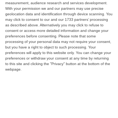
Diamante, Ecco L’ordinanza Sul Divieto Per I 14enni In Strada
measurement, audience research and services development.
Senza Accompagnamento
With your permission we and our partners may use precise
“DIAMANTE (COSENZA) Tutela dei minori, contrasto ai fenomeni di
geolocation data and identification through device scanning. You
disagio e devianza minorile, sicurezza e decoro urbano, fruizione serena
may click to consent to our and our 1733 partners’ processing
del…
as described above. Alternatively you may click to refuse to
consent or access more detailed information and change your
08 Agosto, 18:40
preferences before consenting.
Please note that some
processing of your personal data may not require your consent,
La Denuncia Di Si-Avs Calabria: «Bloccate In Mezzo Al Mare Oltre
but you have a right to object to such processing. Your
500 Persone Dirette Al Corteo No Ponte»
preferences will apply to this website only. You can change your
“LAMEZIA TERME Il segretario regionale Sinistra Italiana Avs
preferences or withdraw your consent at any time by returning
della Calabria, Fernando Pignataro, in una nota ha segnala il ritardo con
to this site and clicking the "Privacy" button at the bottom of the
il q…
webpage.
08 Agosto, 18:25
Incidente Coinvolge Tre Auto Sull’A2: Due Feriti E Traffico
Rallentato Tra Altilia Grimaldi E San Mango
“LAMEZIA TERME A causa di un incidente che ha visto il coinvolgimento
di tre veicoli e il ferimento di due persone, si sono registrati oggi…
08 Agosto, 18:15