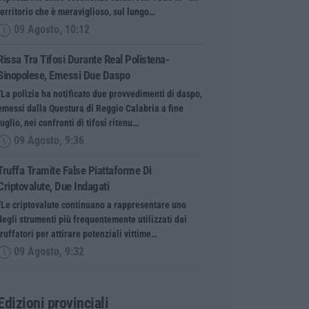
territorio che è meraviglioso, sul lungo…
09 Agosto, 10:12
Rissa Tra Tifosi Durante Real Polistena-
Sinopolese, Emessi Due Daspo
“La polizia ha notificato due provvedimenti di daspo,
emessi dalla Questura di Reggio Calabria a fine
luglio, nei confronti di tifosi ritenu…
09 Agosto, 9:36
Truffa Tramite False Piattaforme Di
Criptovalute, Due Indagati
“Le criptovalute continuano a rappresentare uno
degli strumenti più frequentemente utilizzati dai
truffatori per attirare potenziali vittime…
09 Agosto, 9:32
Edizioni provinciali