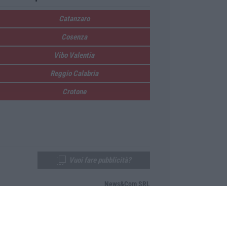
Catanzaro
Cosenza
Vibo Valentia
Reggio Calabria
Crotone
Vuoi fare pubblicità?
News&Com SRL
Telefono:
0968-53665
Email:
newsandcom@gmail.com