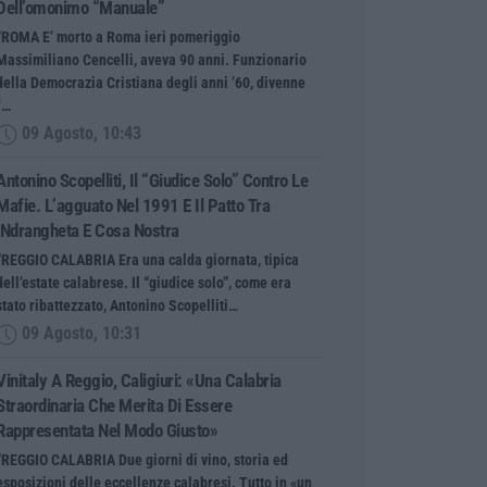
Dell’omonimo “manuale”
“ROMA E’ morto a Roma ieri pomeriggio
Massimiliano Cencelli, aveva 90 anni. Funzionario
della Democrazia Cristiana degli anni ’60, divenne
f…
09 Agosto, 10:43
Antonino Scopelliti, Il “giudice Solo” Contro Le
Mafie. L’agguato Nel 1991 E Il Patto Tra
‘ndrangheta E Cosa Nostra
“REGGIO CALABRIA Era una calda giornata, tipica
dell’estate calabrese. Il “giudice solo”, come era
stato ribattezzato, Antonino Scopelliti…
09 Agosto, 10:31
Vinitaly A Reggio, Caligiuri: «Una Calabria
Straordinaria Che Merita Di Essere
Rappresentata Nel Modo Giusto»
“REGGIO CALABRIA Due giorni di vino, storia ed
esposizioni delle eccellenze calabresi. Tutto in «un