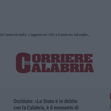
Antonino Scopelliti, il “giudice solo” contro le mafie. L’agguato nel 1991 e il patto tra ‘ndrangheta e Cosa nostra
Occhiuto: «Lo Stato è in debito
con la Calabria, è il momento di