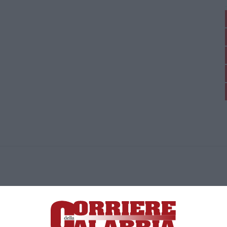
ica di News&Com S.r.l ©2012-
-2026. Tutti i diritti riservati.
ia, Lamezia Terme (CZ)
irettore responsabile Paola Militano |
Privacy