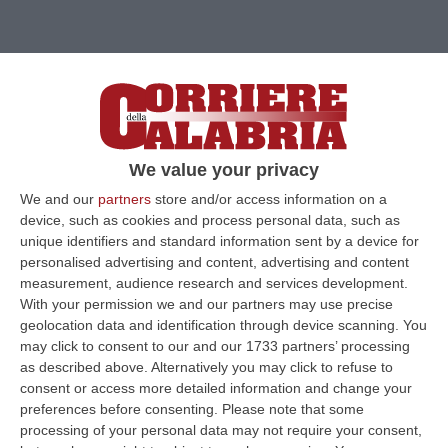
Clicca e segui “Corriere della Calabria” su Google News
Ha tentato di adescare un ragazzino in una
We value your privacy
stradina di campagna. Il tredicenne stava
We and our
partners
store and/or access information on a
device, such as cookies and process personal data, such as
andando a vedere il circo quando V. G., un
unique identifiers and standard information sent by a device for
uomo di 59 anni, gli si è accostato e,
personalised advertising and content, advertising and content
measurement, audience research and services development.
mostrandogli delle fotografie pornografiche,
With your permission we and our partners may use precise
ha cercato di convincerlo a salire nell’auto
geolocation data and identification through device scanning. You
may click to consent to our and our 1733 partners’ processing
per andare a casa sua a vedere insieme dei
as described above. Alternatively you may click to refuse to
film a luci rosse. Il ragazzino si è rifiutato ma
consent or access more detailed information and change your
l’uomo non si è perso d’animo: gli ha
preferences before consenting.
Please note that some
processing of your personal data may not require your consent,
abbassato i pantaloni ed ha cominciato a