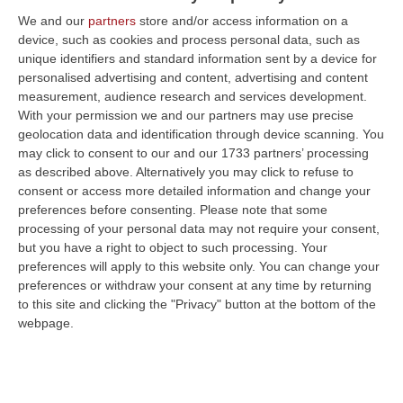
We and our
partners
store and/or access information on a
device, such as cookies and process personal data, such as
unique identifiers and standard information sent by a device for
personalised advertising and content, advertising and content
measurement, audience research and services development.
Clicca e segui “Corriere della Calabria” su Google News
With your permission we and our partners may use precise
geolocation data and identification through device scanning. You
BOVALINO
Data alle fiamme la casa di
may click to consent to our and our 1733 partners’ processing
as described above. Alternatively you may click to refuse to
campagna del sindaco di Bovalino. Ignoti
consent or access more detailed information and change your
hanno appiccato il fuoco all’edificio ubicato
preferences before consenting.
Please note that some
processing of your personal data may not require your consent,
nel podere di proprietà di Tommaso Mittiga,
but you have a right to object to such processing. Your
ubicato in contrada Biviera del comune
preferences will apply to this website only. You can change your
jonico. Il rogo è stato sicuramente di natura
preferences or withdraw your consent at any time by returning
to this site and clicking the "Privacy" button at the bottom of the
dolosa: i vigili del fuoco, intervenuti per
webpage.
domarlo, e la polizia del locale
commissariato hanno infatti rilevato come le
suppellettili siano state raccolte al centro