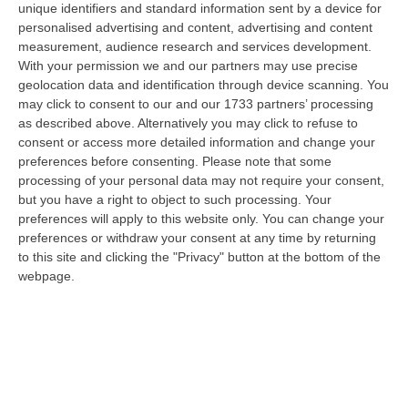
unique identifiers and standard information sent by a device for
operativa per il traffico internazionale di
personalised advertising and content, advertising and content
sostanze stupefacenti» destinate alle cosche
measurement, audience research and services development.
With your permission we and our partners may use precise
attive sul mercato ligure.
geolocation data and identification through device scanning. You
may click to consent to our and our 1733 partners’ processing
as described above. Alternatively you may click to refuse to
GERMANIA
Dopo i tragici eventi di Duisburg
consent or access more detailed information and change your
nel 2007, è divenuta sempre più evidente agli
preferences before consenting.
Please note that some
occhi delle autorità giudiziarie italiane e
processing of your personal data may not require your consent,
but you have a right to object to such processing. Your
tedesche, la stabile presenza in Germania di
preferences will apply to this website only. You can change your
strutture criminali ‘ndranghetiste. Qui sono
preferences or withdraw your consent at any time by returning
to this site and clicking the "Privacy" button at the bottom of the
state replicate strutture analoghe a quelle
webpage.
del territorio di origine, come il rito arcaico
dell’affiliazione. Traffico di stupefacenti e
autovetture, riciclaggio di denaro e reimpiego
di capitali illeciti sono le attività radicate in
Germania. Il territorio calabrese sembra