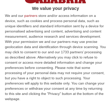
gregari del clan Perna-Cicero di Cosenza,
We value your privacy
Gentile-Africano-Besaldo di Amantea,
We and our
partners
store and/or access information on a
Scofano-Martello-Rosa-Serpa di Paola, e
device, such as cookies and process personal data, such as
Carbone di San Lucido. Il presidente della
unique identifiers and standard information sent by a device for
personalised advertising and content, advertising and content
Corte, Giovanni Garofalo (a latere la collega
measurement, audience research and services development.
Francesca De Vuono) ha condannato
With your permission we and our partners may use precise
Giovanni Abbruzzese alla pena dell’ergastolo
geolocation data and identification through device scanning. You
may click to consent to our and our 1733 partners’ processing
con isolamento diurno per un anno per tutti i
as described above. Alternatively you may click to refuse to
capi di imputazione; Vincenzo Dedato a 11
consent or access more detailed information and change your
preferences before consenting.
Please note that some
anni di reclusione riconoscendo le attenuanti
processing of your personal data may not require your consent,
generiche prevalenti sulle aggravanti e lo
but you have a right to object to such processing. Your
preferences will apply to this website only. You can change your
status di collaboratore di giustizia; Salvatore
preferences or withdraw your consent at any time by returning
Valerio Crivello, Gennaro Ditto (assolto per il
to this site and clicking the "Privacy" button at the bottom of the
capo di imputazione 13), Giancarlo Gravina,
webpage.
Giuseppe Lo Piano, Mario Martello,