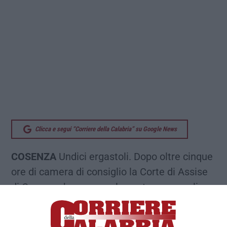
Clicca e segui “Corriere della Calabria” su Google News
COSENZA
Undici ergastoli. Dopo oltre cinque
ore di camera di consiglio la Corte di Assise
di Cosenza ha emesso la sentenza per gli
imputati del processo “Tela del ragno”. Si
tratta dell’operazione contro i presunti capi e