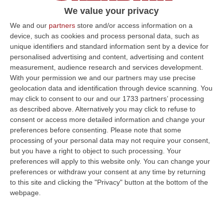
We value your privacy
We and our
partners
store and/or access information on a
device, such as cookies and process personal data, such as
unique identifiers and standard information sent by a device for
personalised advertising and content, advertising and content
measurement, audience research and services development.
With your permission we and our partners may use precise
geolocation data and identification through device scanning. You
may click to consent to our and our 1733 partners’ processing
as described above. Alternatively you may click to refuse to
consent or access more detailed information and change your
Clicca e segui “Corriere della Calabria” su Google News
preferences before consenting.
Please note that some
processing of your personal data may not require your consent,
but you have a right to object to such processing. Your
COSENZA
Anche quest’anno
preferences will apply to this website only. You can change your
l’amministrazione di Cosenza e il sindaco
preferences or withdraw your consent at any time by returning
Mario Occhiuto hanno inteso patrocinare la
to this site and clicking the "Privacy" button at the bottom of the
webpage.
fiera del fumetto Cosenza Comics And
Games che si terrà alla Città dei Ragazzi dal