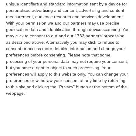
Omnes”, meglio conosciuto come
unique identifiers and standard information sent by a device for
personalised advertising and content, advertising and content
“Rimborsopoli”, è infatti entrato nella fase
measurement, audience research and services development.
delle udienze preliminari. Tra gli interessati,
With your permission we and our partners may use precise
c’è anche Enzo Ciconte, leader della
geolocation data and identification through device scanning. You
may click to consent to our and our 1733 partners’ processing
coalizione di centrosinistra che punta a
as described above. Alternatively you may click to refuse to
conquistare lo scranno più alto di Palazzo De
consent or access more detailed information and change your
preferences before consenting.
Please note that some
Nobili nelle consultazioni del prossimo 11
processing of your personal data may not require your consent,
giugno. L’inchiesta, secondo la ricostruzione
but you have a right to object to such processing. Your
preferences will apply to this website only. You can change your
del gip Olga Tarzia, aveva fatto «una gestione
preferences or withdraw your consent at any time by returning
gravemente omissiva in punto di controlli
to this site and clicking the "Privacy" button at the bottom of the
successivi sui titoli di spesa, sia nel caso di
webpage.
anticipazione di fondi che di riconoscimento
postumo della legittimità della spesa
mediante rimborso, deliberatamente
funzionale a rendere possibile,