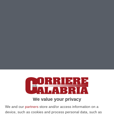
Clicca e segui “Corriere della Calabria” su Google News
CATANZARO
Il destino della corsa a sindaco
We value your privacy
di Catanzaro potrebbe essere determinato
We and our
partners
store and/or access information on a
da Reggio Calabria. Il processo “Erga
device, such as cookies and process personal data, such as