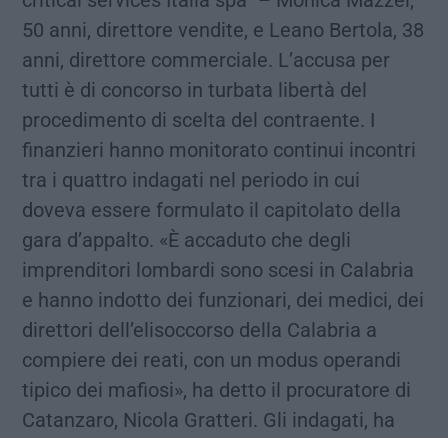
critical services Italia spa” – Monica Mazzei,
50 anni, direttore vendite, e Leano Bertola, 38
anni, direttore commerciale. L’accusa per
tutti è di concorso in turbata libertà del
procedimento di scelta del contraente. I
finanzieri hanno monitorato continui incontri
tra i quattro indagati nel periodo in cui
doveva essere formulato il capitolato della
gara d’appalto. «È accaduto che degli
imprenditori lombardi sono scesi in Calabria
e hanno indotto dei funzionari, dei medici, dei
direttori dell’elisoccorso della Calabria a
compiere dei reati, con un modus operandi
tipico dei mafiosi», ha detto il procuratore di
Catanzaro, Nicola Gratteri. Gli indagati, ha