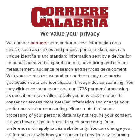
sottolineato il procuratore, si muovevano
«con la stessa circospezione dei trafficanti di
cocaina». Si sono incontrati sette volte a
Catanzaro, ma le fiamme gialle li hanno
We value your privacy
seguiti anche nel corso di incontri avvenuti a
We and our
partners
store and/or access information on a
Bolzano e Milano. «Per una cena a Catanzaro
device, such as cookies and process personal data, such as
– ha spiegato il procuratore – hanno girato
unique identifiers and standard information sent by a device for
personalised advertising and content, advertising and content
cinque ristoranti per paura di essere
measurement, audience research and services development.
controllati e indagati. Per scambiarsi
With your permission we and our partners may use precise
geolocation data and identification through device scanning. You
informazioni, a un certo punto, non usavano
may click to consent to our and our 1733 partners’ processing
più il telefono: scendevano da Milano, si
as described above. Alternatively you may click to refuse to
consent or access more detailed information and change your
scambiavano una penna usb, ne leggevano il
preferences before consenting.
Please note that some
contenuto attraverso il computer e poi
processing of your personal data may not require your consent,
commentavano. Avevano delle accortezze
but you have a right to object to such processing. Your
preferences will apply to this website only. You can change your
molto ben oliate». Accortezze che non sono
preferences or withdraw your consent at any time by returning