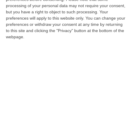
Lamezia Terme con il piatto “Lagana e ceci
processing of your personal data may not require your consent,
but you have a right to object to such processing. Your
con olio extravergine di Carolea Dop
preferences will apply to this website only. You can change your
Lamezia”, mentre i prodotti raccontati
preferences or withdraw your consent at any time by returning
to this site and clicking the "Privacy" button at the bottom of the
saranno il Pecorino del Monte Poro con
webpage.
confettura di Cipolla rossa di Tropea e i filetti
di melanzane della piana alla scapece.
Martedì 17 alle 11 allo stand B11 esperienza
culinaria dedicata al Pollino dal titolo “Giallo,
rosso e nero”. Si potrà assaggiare la
“Zuppetta di fagiolo poverello con lamelle di
tartufo del Pollino e crostini all’olio”. I prodotti
in evidenza saranno peperoncini crushki e
olive nere. Alle 14:30, nella sala Mantegna
del padiglione C, laboratorio che illustrerà le
caratteristiche sensoriali delle principali