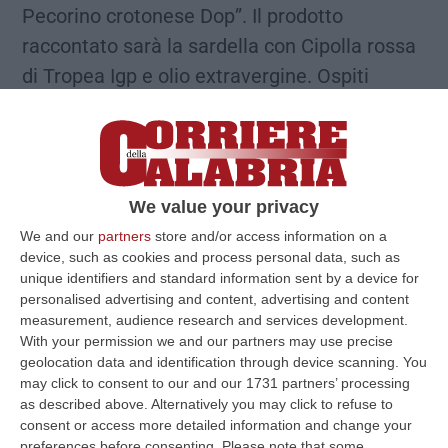
Pecorino crotonese Dop”. Il prodotto
raccontato sarà la sardella con Cipolla rossa
di Tropea Igp e olio extravergine. Ospiti
d’eccezione di questo evento saranno Fede e
Tinto, conduttori della trasmissione
radiofonica di Radio2 Decanter. Lunedì 16
alle 11 allo stand B11 si andrà alla scoperta
We value your privacy
dei profumi e dei sapori della Sila con la
We and our
partners
store and/or access information on a
ricetta “Fusilli al ferretto al ragù di salsiccia
device, such as cookies and process personal data, such as
unique identifiers and standard information sent by a device for
di nero e porcini silani”. Il focus sul prodotto
personalised advertising and content, advertising and content
sarà dedicato ai salumi di nero con pane ai
measurement, audience research and services development.
With your permission we and our partners may use precise
fichi del cosentino e ai funghi porcini sott’olio.
geolocation data and identification through device scanning. You
Dlle 14:30 alle 16 nell’agorà del padiglione C
may click to consent to our and our 1731 partners’ processing
degustazioni di cedro e bergamotto. Sempre
as described above. Alternatively you may click to refuse to
consent or access more detailed information and change your
alle 16, allo stand B11 tributo a Catanzaro e
preferences before consenting.
Please note that some