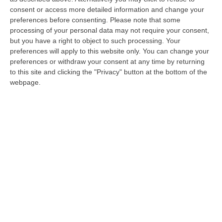
Il divertente episodio è avvenuto a Roccella
consent or access more detailed information and change your
Jonica. Un dono da 700 grammi che il
preferences before consenting.
Please note that some
cantante ha particolarmente gradito
processing of your personal data may not require your consent,
but you have a right to object to such processing. Your
Pubblicato il: 26/08/24 – 9:10
preferences will apply to this website only. You can change your
preferences or withdraw your consent at any time by returning
to this site and clicking the "Privacy" button at the bottom of the
webpage.
‘Nduja in Usa, Barbalace a Coldiretti: si
impegni con noi a risolvere il problema
Il vicesindaco di Spilinga: l’export dei prodotti