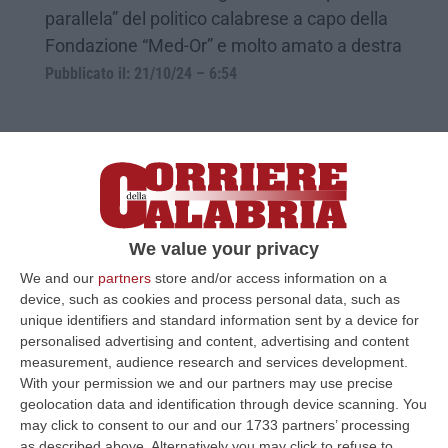
parallela” del politico calabrese a capo della
Fondazione “Med-Or” e molto amato a destra
Pubblicato il: 21/10/24 – 6:54
We value your privacy
We and our
partners
store and/or access information on a
device, such as cookies and process personal data, such as
unique identifiers and standard information sent by a device for
personalised advertising and content, advertising and content
La ‘nduja nella borsa frigo: il regalo
measurement, audience research and services development.
With your permission we and our partners may use precise
inaspettato per Mahmood che interrompe
geolocation data and identification through device scanning. You
il concerto – VIDEO
may click to consent to our and our 1733 partners’ processing
as described above. Alternatively you may click to refuse to