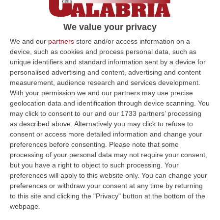
distanze tra nord e sud – ha aggiunto –
aumentano, ma sono ampliate dalla
We value your privacy
narrazione che viene condotta sul meridione.
We and our
partners
store and/or access information on a
È un aspetto su cui porre la nostra attenzione
device, such as cookies and process personal data, such as
e impegnarci a rispondere. Ognuno, in
unique identifiers and standard information sent by a device for
personalised advertising and content, advertising and content
relazione al proprio ruolo, -ha concluso- deve
measurement, audience research and services development.
fare la propria parte, ma gli scrittori hanno la
With your permission we and our partners may use precise
responsabilità di sviluppare un nuovo
geolocation data and identification through device scanning. You
may click to consent to our and our 1733 partners’ processing
racconto della Calabria». Veniamo ai temi
as described above. Alternatively you may click to refuse to
trattati dagli scrittori: «In Calabria ci sono
consent or access more detailed information and change your
preferences before consenting.
Please note that some
tanti problemi, noi scrittori siamo i primi a
processing of your personal data may not require your consent,
essere consapevoli – ha affermato
but you have a right to object to such processing. Your
preferences will apply to this website only. You can change your
Gioacchino Criaco – ma non dobbiamo
preferences or withdraw your consent at any time by returning
nasconderli. La rinascita intellettuale della
to this site and clicking the "Privacy" button at the bottom of the
Calabria nasce anche dalla capacità di
webpage.