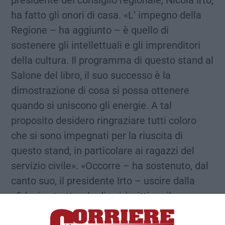
presidente del consiglio regionale, Nicola Irto,
ha fatto gli onori di casa. «L’ impegno della
Regione – ha aggiunto – è quello di
sostenere gli intellettuali e gli imprenditori
della cultura. Il programma di questo stand al
Salone del libro, il suo successo è la
dimostrazione di cosa si possa ottenere
quando si uniscono gli energie. A tal
proposito desidero ringraziare tutti coloro
che si sono impegnati per la riuscita di
questo stand, in particolare ai ragazzi del
servizio civile». «Occorre – ha sostenuto, dal
canto suo, il presidente Irto – uscire dalla
sfiducia strutturale di cui è vittima il
Mezzogiorno, e in particolare la Calabria. Le