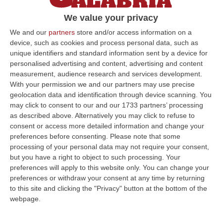
We value your privacy
We and our
partners
store and/or access information on a
device, such as cookies and process personal data, such as
unique identifiers and standard information sent by a device for
personalised advertising and content, advertising and content
measurement, audience research and services development.
With your permission we and our partners may use precise
geolocation data and identification through device scanning. You
may click to consent to our and our 1733 partners’ processing
as described above. Alternatively you may click to refuse to
Clicca e segui “Corriere della Calabria” su Google News
consent or access more detailed information and change your
preferences before consenting.
Please note that some
ROMA
Il Comitato di presidenza del Csm – a
processing of your personal data may not require your consent,
but you have a right to object to such processing. Your
quanto si è appreso- ha dato il via libera
preferences will apply to this website only. You can change your
all’apertura di una pratica in Prima
preferences or withdraw your consent at any time by returning
to this site and clicking the "Privacy" button at the bottom of the
Commissione sul consigliere della Corte di
webpage.
appello di Catanzaro Emilio Sirianni che
avrebbe dato consigli al sindaco di Riace