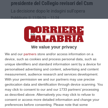
presidente del Collegio revisori del Csm
La decisione dopo le indagini sull’opera
Pubblicato il: 11/06/26 – 11:24
We value your privacy
We and our
partners
store and/or access information on a
device, such as cookies and process personal data, such as
unique identifiers and standard information sent by a device for
personalised advertising and content, advertising and content
measurement, audience research and services development.
With your permission we and our partners may use precise
geolocation data and identification through device scanning. You
Csm, Belcastro proposta alla guida del
may click to consent to our and our 1733 partners’ processing
Civile a Catanzaro
as described above. Alternatively you may click to refuse to
consent or access more detailed information and change your
La proposta come nuovo presidente di
preferences before consenting.
Please note that some