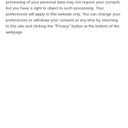
Sezione della Corte di Appello, settore civile
processing of your personal data may not require your consent,
but you have a right to object to such processing. Your
Pubblicato il: 24/04/26 – 12:58
preferences will apply to this website only. You can change your
preferences or withdraw your consent at any time by returning
to this site and clicking the "Privacy" button at the bottom of the
webpage.
Nomine del Csm: Campagna presidente
del Tribunale di Reggio, Romano
procuratore di Lamezia
Il plenum del Consiglio Superiore della
Magistratura ha deliberato diverse