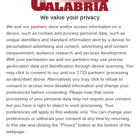
custodia cautelare, emessa dal Gip su
richiesta della Direzione Distrettuale
We value your privacy
Antimafia della Capitale, nei confronti di
We and our
partners
store and/or access information on a
Umberto Romagnoli (classe 1947), sua figlia
device, such as cookies and process personal data, such as
unique identifiers and standard information sent by a device for
Francesca (classe 1983) e il “luogotenente”
personalised advertising and content, advertising and content
Fabrizio Profenna (classe 1967), indagati per
measurement, audience research and services development.
usura, estorsione e abusivo esercizio del
With your permission we and our partners may use precise
geolocation data and identification through device scanning. You
credito. Gli investigatori, coordinati dalla Dda,
may click to consent to our and our 1733 partners’ processing
hanno ricostruito numerosi rapporti usurari
as described above. Alternatively you may click to refuse to
consent or access more detailed information and change your
gestiti dai Romagnoli, che, nel caso di
preferences before consenting.
Please note that some
mancata o ritardata restituzione del denaro,
processing of your personal data may not require your consent,
but you have a right to object to such processing. Your
estorcevano, unitamente a Profenna, con
preferences will apply to this website only. You can change your
minacce e violenza, i crediti che vantavano
preferences or withdraw your consent at any time by returning
dalle vittime. Emblematiche appaiono le
to this site and clicking the "Privacy" button at the bottom of the
webpage.
parole proferite da Romagnoli: «… io te pio a