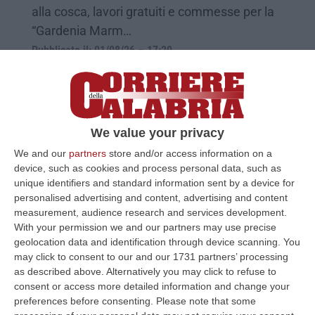
alla cosca, lavori gratuiti e commesse per la
“Gardenia Marm…
Pubblicato il: 01/08/26 – 17:20
We value your privacy
We and our
partners
store and/or access information on a
device, such as cookies and process personal data, such as
unique identifiers and standard information sent by a device for
personalised advertising and content, advertising and content
measurement, audience research and services development.
With your permission we and our partners may use precise
geolocation data and identification through device scanning. You
Contrabbando di sigarette, scoperte
may click to consent to our and our 1731 partners’ processing
as described above. Alternatively you may click to refuse to
cinque fabbriche clandestine
consent or access more detailed information and change your
23 misure e sequestri per 140 milioni
preferences before consenting.
Please note that some