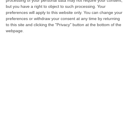
processing of your personal data may not require your consent,
Pubblicato il: 01/08/26 – 9:45
but you have a right to object to such processing. Your
preferences will apply to this website only. You can change your
preferences or withdraw your consent at any time by returning
to this site and clicking the "Privacy" button at the bottom of the
webpage.
’Ndrangheta, il file riservato della Finanza
stampato e finito nelle mani di Rocco
Anello. Il boss: «C’è un’indagine»
La stampa anomala alle 15.41 dalla
postazione riservata della sala operativa di
Vibo, l’assoluzione ribaltata in appello: 12