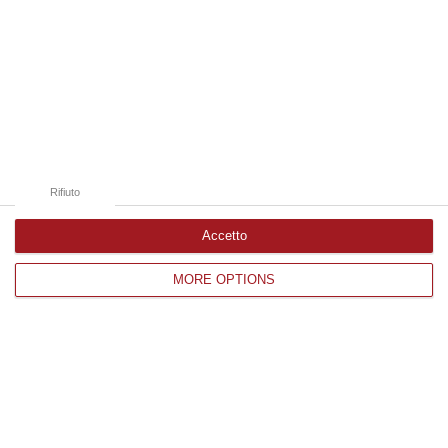
stata gest…
Pubblicato il: 25/07/26 – 8:50
Rifiuto
Accetto
MORE OPTIONS
Cassaforte piena di lingotti d’oro e gioielli
nascosta in auto
A Pozzallo denunciato prima dell’imbarco per
Malta