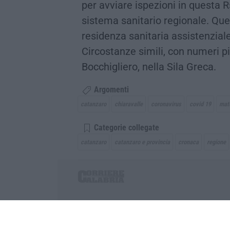
per avviare ispezioni in questa R
sistema sanitario regionale. Quel
residenza sanitaria assistenziale
Circostanze simili, con numeri più
Bocchigliero, nella Sila Greca.
Argomenti
catanzaro
chiaravalle
coronavirus
covid 19
mat
Categorie collegate
catanzaro
catanzaro e provincia
cronaca
regione
Corriere delle Calabria è una testata giornalist
P.IVA. 03199620794, Via del mare 6/G, S.Eufem