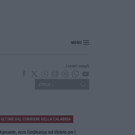
oinvolge tre auto sull’A2, traffico rallentato tra Altilia Grimaldi e San Mango
MENU
I nostri canali
ULTIME DAL CORRIERE DELLA CALABRIA
iamante, ecco l’ordinanza sul divieto per i