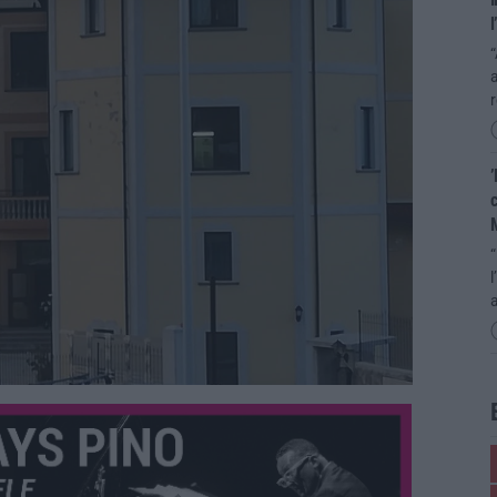
l
“
’
c
“
l
a