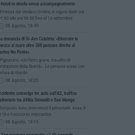
14enni in strada senza accompagnamento
Emessa dal sindaco Ordine, in vigore dalle ore
1:30 alle ore 06:30 fino al 14 settembre
08 Agosto, 18:40
a denuncia di Si-Avs Calabria: «Bloccate in
ezzo al mare oltre 500 persone dirette al
corteo No Ponte»
Pignataro: «Un fatto grave, inaudito di
imitazione della libertà». Le persone scese con
n’ora di ritardo
08 Agosto, 18:25
ncidente coinvolge tre auto sull’A2, traffico
allentato tra Altilia Grimaldi e San Mango
Sul posto sono intervenuti il personale Anas, il
118 e il soccorso meccanico
08 Agosto, 18:15
l Ssn recupera personale: +1,6% secondo