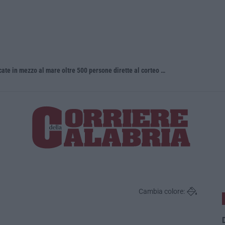
La denuncia di Si-Avs Calabria: «Bloccate in mezzo al mare oltre 500 persone dirette al corteo No Ponte»
Incidente c
Cambia colore:
D