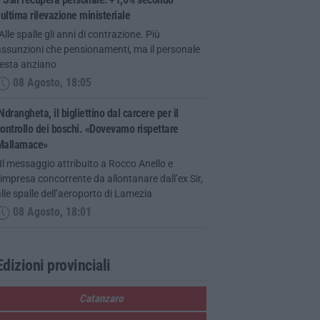
’ultima rilevazione ministeriale
Alle spalle gli anni di contrazione. Più
assunzioni che pensionamenti, ma il personale
resta anziano
08 Agosto, 18:05
Ndrangheta, il bigliettino dal carcere per il
ontrollo dei boschi. «Dovevamo rispettare
Mallamace»
Il messaggio attribuito a Rocco Anello e
’impresa concorrente da allontanare dall’ex Sir,
lle spalle dell’aeroporto di Lamezia
08 Agosto, 18:01
Edizioni provinciali
Catanzaro