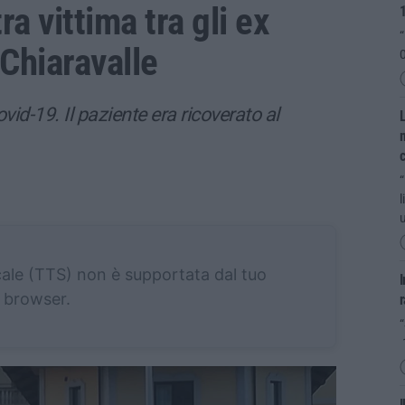
ra vittima tra gli ex
“
 Chiaravalle
0
vid-19. Il paziente era ricoverato al
L
m
“
l
u
cale (TTS) non è supportata dal tuo
I
browser.
r
“
I