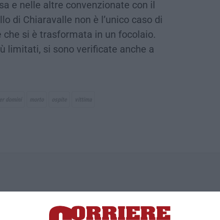
sa e nelle altre convenzionate con il
lo di Chiaravalle non è l’unico caso di
 che si è trasformata in un focolaio.
 limitati, si sono verificate anche a
er domini
morto
ospite
vittima
ica di News&Com S.r.l ©2012-
-2026. Tutti i diritti riservati.
ia, Lamezia Terme (CZ)