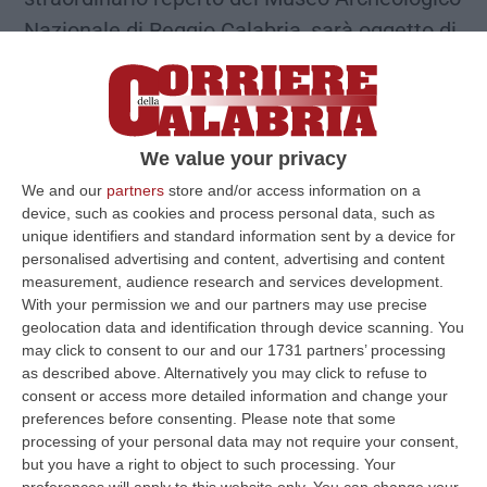
Nazionale di Reggio Calabria, sarà oggetto di
un intervento di restauro volto a restituirne
l’originaria bellezza e a garantirne la
conservazione. L’opera, capolavoro della
statuaria bronzea di età classica, fu ritrovata
We value your privacy
nel 1969 da Giuseppe Mavilla, nell’area di un
We and our
partners
store and/or access information on a
device, such as cookies and process personal data, such as
relitto sommerso dinanzi alla spiaggia di
unique identifiers and standard information sent by a device for
Porticello, nei pressi di Villa San Giovanni. Le
personalised advertising and content, advertising and content
measurement, audience research and services development.
operazioni di restauro saranno possibili
With your permission we and our partners may use precise
grazie al generoso contributo del mecenate
geolocation data and identification through device scanning. You
may click to consent to our and our 1731 partners’ processing
Pier Paolo Stillitano, che inteso dedicare
as described above. Alternatively you may click to refuse to
l’elargizione in memoria del figlio Carmelo,
consent or access more detailed information and change your
nell’ambito dell’iniziativa Art Bonus, voluta
preferences before consenting.
Please note that some
processing of your personal data may not require your consent,
dal Ministro Dario Franceschini per
but you have a right to object to such processing. Your
incentivare il mecenatismo privato a favore