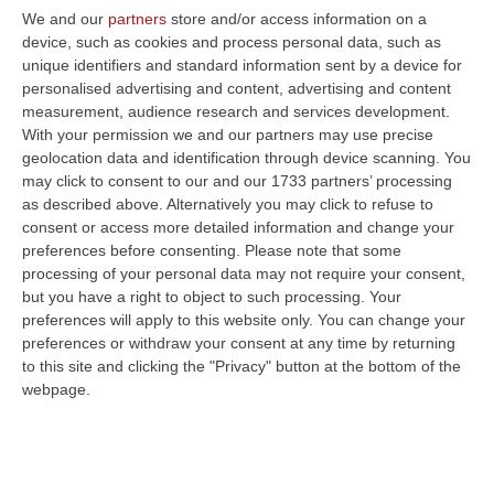
We and our
partners
store and/or access information on a
presidente facente funzioni Spirlì la
device, such as cookies and process personal data, such as
questione relativa alla nomina dei
unique identifiers and standard information sent by a device for
personalised advertising and content, advertising and content
responsabili dei Centri per l’impiego e, nello
measurement, audience research and services development.
specifico, abbiamo interpellato anche la
With your permission we and our partners may use precise
geolocation data and identification through device scanning. You
giunta affinché specifichi i motivi del
may click to consent to our and our 1733 partners’ processing
discostamento con le norme che regolano il
as described above. Alternatively you may click to refuse to
buon andamento della pubblica
consent or access more detailed information and change your
preferences before consenting.
Please note that some
amministrazione essendo stato adottato, in
processing of your personal data may not require your consent,
violazione di legge ed eccesso di potere, il
but you have a right to object to such processing. Your
preferences will apply to this website only. You can change your
decreto dirigenziale N° 13595 del 15/12/2020
preferences or withdraw your consent at any time by returning
avente ad oggetto la parziale modifica del
to this site and clicking the "Privacy" button at the bottom of the
webpage.
decreto dirigenziale n. 14336 del 21.11.2019
afferente la nomina de i responsabili UDP e
CPI, tra i quali quelli di Paola e Reggio