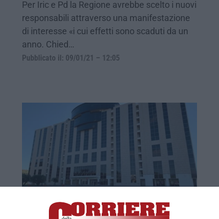
Per Iric e Pd la Regione avrebbe scelto i nuovi
responsabili attraverso una manifestazione
di interesse «i cui effetti sono scaduti da un
anno. Chied…
Pubblicato il: 09/01/21 – 12:05
«Centri per l'impiego, le nomine della
giunta sono illegittime»