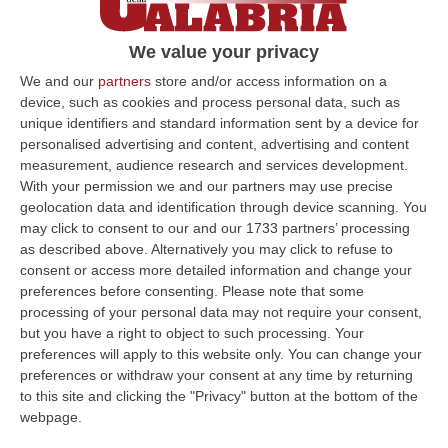
Per Iric e Pd la Regione avrebbe scelto i nuovi
responsabili attraverso una manifestazione
We value your privacy
di interesse «i cui effetti sono scaduti da un
We and our
partners
store and/or access information on a
anno. Chied…
device, such as cookies and process personal data, such as
unique identifiers and standard information sent by a device for
Pubblicato il: 09/01/21 – 12:05
personalised advertising and content, advertising and content
measurement, audience research and services development.
With your permission we and our partners may use precise
geolocation data and identification through device scanning. You
ULTIME DAL CORRIERE DELLA CALABRIA
may click to consent to our and our 1733 partners’ processing
as described above. Alternatively you may click to refuse to
Pride, La “prima Volta” Dell’onda Arcobaleno A Catanzaro. In
consent or access more detailed information and change your
Migliaia In Marcia Per I Diritti E La Libertà – FOTO
preferences before consenting.
Please note that some
“CATANZARO Una prima volta destinata a lasciare un segno nella storia
processing of your personal data may not require your consent,
della città. Catanzaro oggi celebra il suo primo Pride: colori, musica…
but you have a right to object to such processing. Your
preferences will apply to this website only. You can change your
08 Agosto, 19:38
preferences or withdraw your consent at any time by returning
to this site and clicking the "Privacy" button at the bottom of the
«Per Riaprire Hormuz Stop Ad Attacchi E Sanzioni»
webpage.
“ROMA Per la riapertura dello Stretto di Hormuz l’Iran chiede agli Stati
Uniti di revocare il blocco navale e le sanzioni contro l’Iran, di…