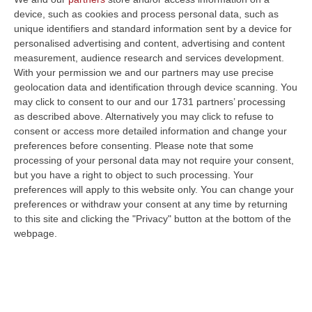
device, such as cookies and process personal data, such as
REGGIO CALABRIA
Grave episodio delittuoso
unique identifiers and standard information sent by a device for
questa notte al campo pozzi di fondo Vilardi,
personalised advertising and content, advertising and content
measurement, audience research and services development.
nel quartiere di San Giorgio Extra. Ignoti
With your permission we and our partners may use precise
hanno sfondato i due varchi di accesso alla
geolocation data and identification through device scanning. You
may click to consent to our and our 1731 partners’ processing
struttura e una volta introdottisi all’interno
as described above. Alternatively you may click to refuse to
dell’area, hanno rubato e danneggiato
consent or access more detailed information and change your
preferences before consenting.
Please note that some
diverse attrezzature del campo pozzi che
processing of your personal data may not require your consent,
serve una vasta area del centro cittadino. Sul
but you have a right to object to such processing. Your
posto fin dalle prime ore del mattino è
preferences will apply to this website only. You can change your
preferences or withdraw your consent at any time by returning
intervenuto l’assessore alle Manutenzioni del
to this site and clicking the "Privacy" button at the bottom of the
Comune di Reggio Calabria Rocco Albanese
webpage.
che insieme ai tecnici del settore idrico sta
verificando l’entità del danno, che è apparsa
da subito cospicua, soprattutto per ciò che