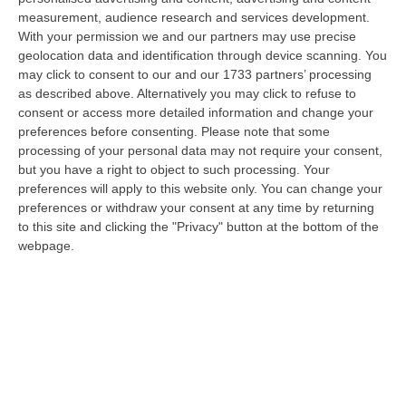
tutela sul lavoro vengono percepite come un
measurement, audience research and services development.
With your permission we and our partners may use precise
costo e non una necessit
à, come un intralcio
geolocation data and identification through device scanning. You
alle attività produttive. Basterebbe
may click to consent to our and our 1733 partners’ processing
as described above. Alternatively you may click to refuse to
accorgersi però che i morti sul lavoro attuali
consent or access more detailed information and change your
e le modalità sono le stesse di cinquant’anni
preferences before consenting.
Please note that some
processing of your personal data may not require your consent,
fa». «In Italia – ha detto poi – non abbiamo
but you have a right to object to such processing. Your
un sistema efficace per identificare le
preferences will apply to this website only. You can change your
imprese, si mira a mantenere lo status quo».
preferences or withdraw your consent at any time by returning
to this site and clicking the "Privacy" button at the bottom of the
webpage.
«Manifestazione a Roma il 13 novembre»
Sono poco più di 800 le vittime sui luoghi del
lavoro nel 2021, già raggiunti i numeri del
2020, in piena pandemia da Covid-19
, che ha
bloccato gran parte delle attività lavorative.