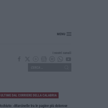
oloso a Rende, presunto piromane ripreso dalle telecamere – VIDEO
MENU
I nostri canali
ULTIME DAL CORRIERE DELLA CALABRIA
cchiuto: «Marcinelle tra le pagine più dolorose