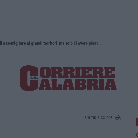
«La Calabria del vino non ha bisogno di assomigliare ai grandi territori, ma solo di avere piena consapevolezza»
Incendio d
Cambia colore:
O