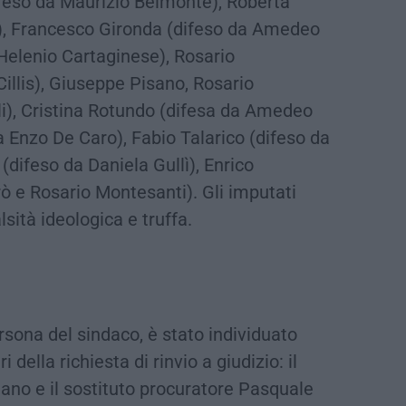
feso da Maurizio Belmonte), Roberta
), Francesco Gironda (difeso da Amedeo
 Helenio Cartaginese), Rosario
illis), Giuseppe Pisano, Rosario
i), Cristina Rotundo (difesa da Amedeo
a Enzo De Caro), Fabio Talarico (difeso da
difeso da Daniela Gullì), Enrico
rò e Rosario Montesanti). Gli imputati
alsità ideologica e truffa.
rsona del sindaco, è stato individuato
della richiesta di rinvio a giudizio: il
ano e il sostituto procuratore Pasquale