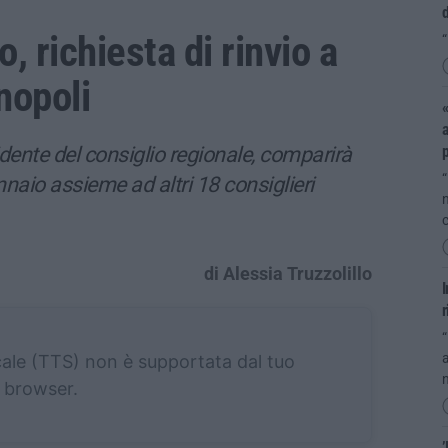
d
 richiesta di rinvio a
“
nopoli
«
a
idente del consiglio regionale, comparirà
“
naio assieme ad altri 18 consiglieri
n
c
di Alessia Truzzolillo
r
“
a
cale (TTS) non è supportata dal tuo
n
browser.
’