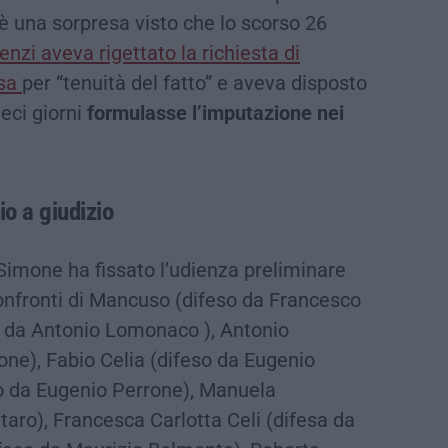
 è una sorpresa visto che lo scorso 26
lenzi aveva rigettato la richiesta di
usa
per “tenuità del fatto” e aveva disposto
ieci giorni
formulasse l’imputazione nei
io a giudizio
 Simone ha fissato l’udienza preliminare
onfronti di Mancuso (difeso da Francesco
o da Antonio Lomonaco ), Antonio
one), Fabio Celia (difeso da Eugenio
so da Eugenio Perrone), Manuela
aro), Francesca Carlotta Celi (difesa da