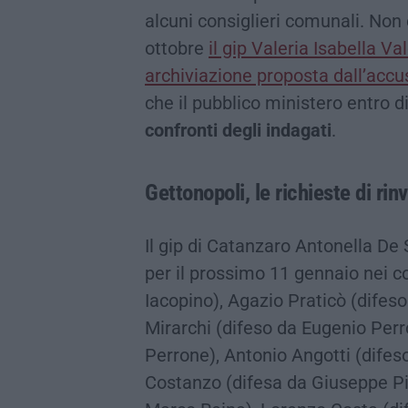
alcuni consiglieri comunali. Non
ottobre
il gip Valeria Isabella Va
archiviazione proposta dall’acc
che il pubblico ministero entro d
confronti degli indagati
.
Gettonopoli, le richieste di rinv
Il gip di Catanzaro Antonella De
per il prossimo 11 gennaio nei c
Iacopino), Agazio Praticò (difes
Mirarchi (difeso da Eugenio Perr
Perrone), Antonio Angotti (dife
Costanzo (difesa da Giuseppe Pit