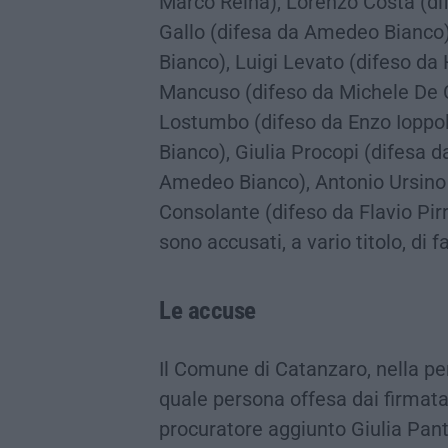
Marco Reina), Lorenzo Costa (di
Gallo (difesa da Amedeo Bianco
Bianco), Luigi Levato (difeso da
Mancuso (difeso da Michele De C
Lostumbo (difeso da Enzo Ioppol
Bianco), Giulia Procopi (difesa d
Amedeo Bianco), Antonio Ursino (
Consolante (difeso da Flavio Pir
sono accusati, a vario titolo, di f
Le accuse
Il Comune di Catanzaro, nella pe
quale persona offesa dai firmatari 
procuratore aggiunto Giulia Pant