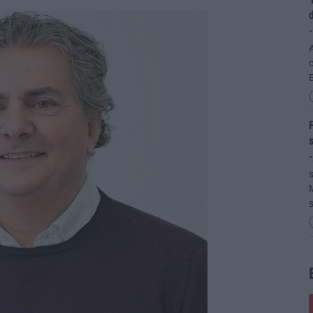
“
A
c
F
s
“
s
M