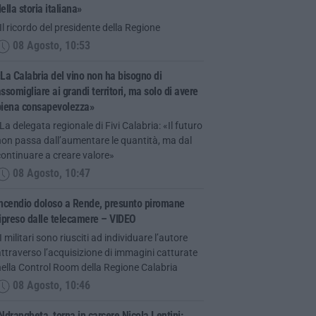
ella storia italiana»
Il ricordo del presidente della Regione
08 Agosto, 10:53
La Calabria del vino non ha bisogno di
ssomigliare ai grandi territori, ma solo di avere
piena consapevolezza»
La delegata regionale di Fivi Calabria: «Il futuro
on passa dall’aumentare le quantità, ma dal
ontinuare a creare valore»
08 Agosto, 10:47
Incendio doloso a Rende, presunto piromane
ipreso dalle telecamere – VIDEO
I militari sono riusciti ad individuare l’autore
ttraverso l’acquisizione di immagini catturate
ella Control Room della Regione Calabria
08 Agosto, 10:46
Ndrangheta, torna in carcere Nicola Lentini: