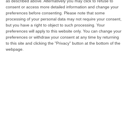
as described above. Alternatively you may click to refuse to
circola nel Paese – ha aggiunto. ‘Dal 10
consent or access more detailed information and change your
preferences before consenting.
Please note that some
gennaio si torna in presenza a scuola – ha
processing of your personal data may not require your consent,
continuato.
E’ verosimile che nei prossimi
but you have a right to object to such processing. Your
preferences will apply to this website only. You can change your
giorni si arrivi in generale a 100 mila contagi
preferences or withdraw your consent at any time by returning
al giorno
ma se non tutti vanno in ospedale,
to this site and clicking the "Privacy" button at the bottom of the
webpage.
per la scuola non vedo un grande problema.
Non appena avremo dati più conclusivi su
Omicron, anche le regole sulla quarantena
dei bambini, degli alunni, degli studenti si
potranno rivedere. Potrebbe essere anche tra
7-10 giorni, con l’anno nuovo, probabilmente
prima della riapertura della scuola. Ma – ha
spiegato Sileri – bisognerà vedere quanto
questa variante del virus sia più o meno
aggressiva. La riduzione della quarantena si