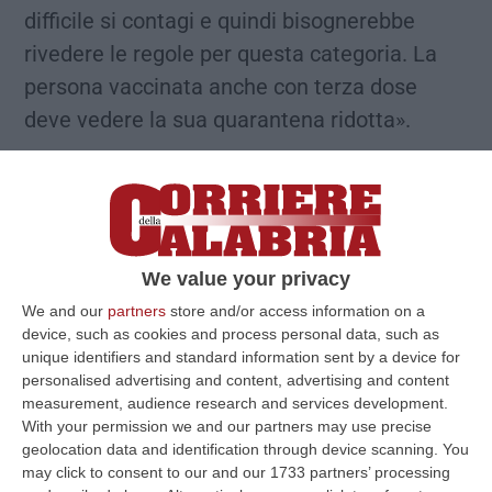
difficile si contagi e quindi bisognerebbe
rivedere le regole per questa categoria. La
persona vaccinata anche con terza dose
deve vedere la sua quarantena ridotta».
Sileri: «Non è il momento di rivedere le
regole»
We value your privacy
«E’ necessaria una revisione delle regole
We and our
partners
store and/or access information on a
della quarantena ma non è questo il
device, such as cookies and process personal data, such as
momento. Credo che sia auspicabile ma
unique identifiers and standard information sent by a device for
personalised advertising and content, advertising and content
probabilmente tra 10 o 15 giorni da oggi –
measurement, audience research and services development.
secondo il sottosegretario alla Salute
With your permission we and our partners may use precise
geolocation data and identification through device scanning. You
Pierpaolo Sileri
a Sky Tg24. E’ verosimile che
may click to consent to our and our 1733 partners’ processing
Omicron sia oltre il 50-60% del virus che