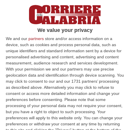
CATANZARO
Il “doppio volto” del Covid 19 in
Calabria: tasso di positività giornaliero in
leggero calo e minore pressione sui reparti
We value your privacy
ospedalieri ma percentuale degli
We and our
partners
store and/or access information on a
“attualmente positivi” più alta di tutt’Italia. È
device, such as cookies and process personal data, such as
quanto emerge dall’ultimo report
unique identifiers and standard information sent by a device for
personalised advertising and content, advertising and content
epidemiologico settimanale del Dipartimento
measurement, audience research and services development.
regionale Tutela della Salute, report
With your permission we and our partners may use precise
geolocation data and identification through device scanning. You
pubblicato sul portale www.rcovid19.it
may click to consent to our and our 1731 partners’ processing
dedicato all’emergenza Covid 19 in Calabria.
as described above. Alternatively you may click to refuse to
Il report, aggiornato a tutto il 31 marzo, rileva
consent or access more detailed information and change your
preferences before consenting.
Please note that some
che «nella settimana oggetto di
processing of your personal data may not require your consent,
monitoraggio, pur rimanendo su numeri
but you have a right to object to such processing. Your
preferences will apply to this website only. You can change your
ancora elevati, si registra in Calabria, la
preferences or withdraw your consent at any time by returning
diminuzione del valore degli indicatori