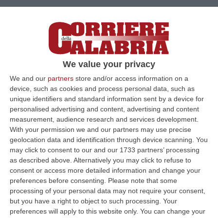
We value your privacy
We and our
partners
store and/or access information on a
device, such as cookies and process personal data, such as
unique identifiers and standard information sent by a device for
personalised advertising and content, advertising and content
Clicca e segui “Corriere della Calabria” su Google News
measurement, audience research and services development.
With your permission we and our partners may use precise
geolocation data and identification through device scanning. You
OSTIA
Due giovani sono stati arrestati con
may click to consent to our and our 1733 partners’ processing
l’accusa di aver abusato di una quindicenne
as described above. Alternatively you may click to refuse to
con problemi psichici. L’episodio risale a un
consent or access more detailed information and change your
preferences before consenting.
Please note that some
anno fa, quando la ragazzina sarebbe stata
processing of your personal data may not require your consent,
violentata in un’auto a Ostia, dove era stata
but you have a right to object to such processing. Your
preferences will apply to this website only. You can change your
portata dal suo fidanzato 16enne.