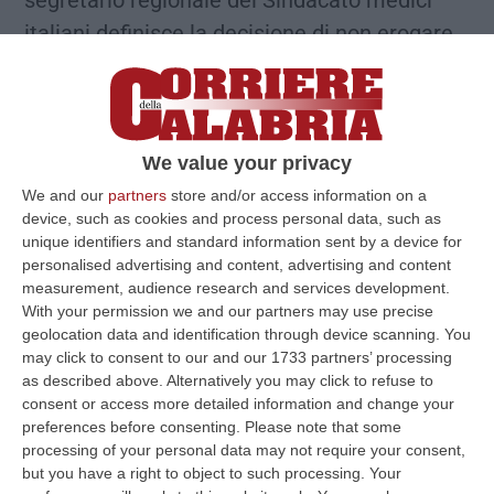
segretario regionale del Sindacato medici
italiani definisce la decisione di non erogare
le indennità Covid-19 ai medici del servizio
Suem 118 calabrese.
Attraverso una lettera inviata al commissario
We value your privacy
alla sanità e presidente della Regione,
Roberto Occhiuto, al subcommissario
We and our
partners
store and/or access information on a
device, such as cookies and process personal data, such as
Ernesto Esposito, al Dipartimento Tutela
unique identifiers and standard information sent by a device for
della salute ed al dirigente generale Iole
personalised advertising and content, advertising and content
measurement, audience research and services development.
Fantozzi, Iemboli parla di una «ferita che
With your permission we and our partners may use precise
gronda sangue».
geolocation data and identification through device scanning. You
may click to consent to our and our 1733 partners’ processing
Il medico del 118 in servizio nella Sibaritide,
as described above. Alternatively you may click to refuse to
dopo aver ricordato che «l’accordo per il
consent or access more detailed information and change your
riconoscimento degli incrementi economici
preferences before consenting.
Please note that some
processing of your personal data may not require your consent,
per l’attività straordinaria svolta dai
but you have a right to object to such processing. Your