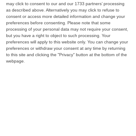
may click to consent to our and our 1733 partners’ processing
politici e dirigenti di enti pubblici. Insieme
as described above. Alternatively you may click to refuse to
avrebbero formato da anni un’organizzazione
consent or access more detailed information and change your
per la gestione del ciclo degli scarti delle
preferences before consenting.
Please note that some
processing of your personal data may not require your consent,
concerie, capace di fare lobbying, pressioni
but you have a right to object to such processing. Your
efficaci sulla Regione Toscana, sul Comune di
preferences will apply to this website only. You can change your
preferences or withdraw your consent at any time by returning
Santa Croce sull’Arno (Pisa) e su Arpat. Non
to this site and clicking the "Privacy" button at the bottom of the
solo: secondo la procura antimafia avrebbero
webpage.
agito per evitare di adeguare gli impianti
delle aziende alle necessità del trattamento
degli inquinanti e per individuare dirigenti a
capo degli enti di controllo di espresso
gradimento dei conciatori.
Il coinvolgimento della politica