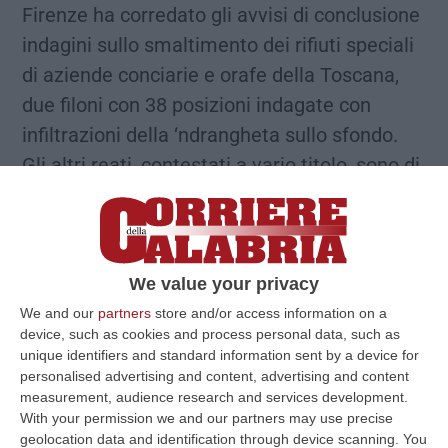
Firenze ha corredato gli avvisi di conclusione
indagini sullo smaltimento dei rifiuti speciali
di aziende conciarie e orafe della Toscana,
due filoni con 38 posizioni indagate con
infiltrazioni della ‘ndrangheta sullo sfondo.
Gli altri reati, contestati a vario titolo, sono di
associazione a delinquere per traffico illecito
di rifiuti e inquinamento, corruzione in
materia elettorale e indebita erogazione di
fondi pubblici ai danni della pubblica
We value your privacy
amministrazione, falso e impedimento del
We and our
partners
store and/or access information on a
device, such as cookies and process personal data, such as
controllo da parte degli organi amministrativi
unique identifiers and standard information sent by a device for
e giudiziari. Un filone contiene pure episodi di
personalised advertising and content, advertising and content
measurement, audience research and services development.
estorsione, minacce e violenza. Ci sono
With your permission we and our partners may use precise
imprenditori legati a cosche, esponenti
geolocation data and identification through device scanning. You