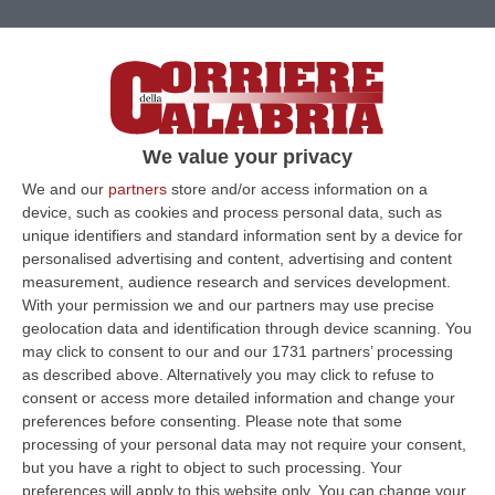
We value your privacy
We and our
partners
store and/or access information on a
device, such as cookies and process personal data, such as
unique identifiers and standard information sent by a device for
personalised advertising and content, advertising and content
measurement, audience research and services development.
With your permission we and our partners may use precise
geolocation data and identification through device scanning. You
may click to consent to our and our 1731 partners’ processing
as described above. Alternatively you may click to refuse to
Clicca e segui “Corriere della Calabria” su Google News
consent or access more detailed information and change your
preferences before consenting.
Please note that some
COSENZA
Agenti della Squadra Mobile della
processing of your personal data may not require your consent,
but you have a right to object to such processing. Your
Questura di Cosenza hanno dato esecuzione
preferences will apply to this website only. You can change your