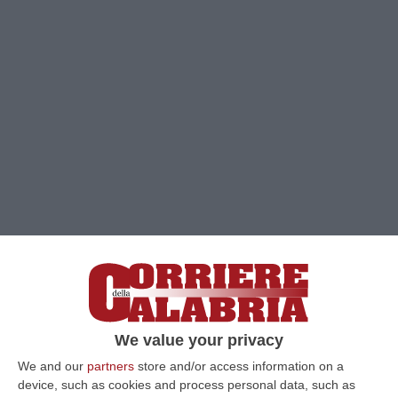
Clicca e segui “Corriere della Calabria” su Google News
We value your privacy
COSENZA
L’aumento dei contagi e del
We and our
partners
store and/or access information on a
numero di tamponi positivi preoccupa, ma gli
device, such as cookies and process personal data, such as