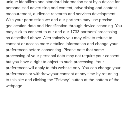
esperti si mostrano contrari a qualsiasi
unique identifiers and standard information sent by a device for
forma di allarmismo. Dal 23 al 29 dicembre il
personalised advertising and content, advertising and content
measurement, audience research and services development.
tasso di positività medio è stato
With your permission we and our partners may use precise
del 15%, +9,3% rispetto alla settimana
geolocation data and identification through device scanning. You
may click to consent to our and our 1733 partners’ processing
precedente (16-22 dicembre). Da nord a sud,
as described above. Alternatively you may click to refuse to
il virus minaccia nuovamente corsie e reparti
consent or access more detailed information and change your
preferences before consenting.
Please note that some
e costringe, in taluni casi, al trasferimento di
processing of your personal data may not require your consent,
pazienti e al blocco degli ingressi di parenti e
but you have a right to object to such processing. Your
familiari. E’ quanto accaduto, in queste ore,
preferences will apply to this website only. You can change your
preferences or withdraw your consent at any time by returning
all’ospedale
Annunziata di Cosenza
.
Nel
to this site and clicking the "Privacy" button at the bottom of the
reparto di Gastroenterologia, tre pazienti
webpage.
risultati positivi al Covid sono stati
prontamente trasferiti nel reparto che ospita
i pazienti affetti dal virus.
Gli altri 5 pazienti
ricoverati nel medesimo reparto sono invece