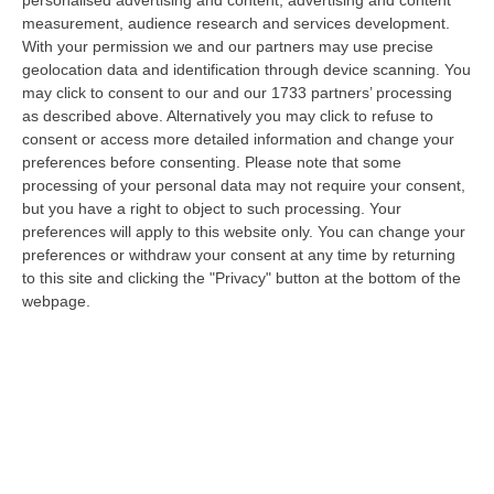
personalised advertising and content, advertising and content
spesso pericoloso. Non c’è provincia in cui non si segnalino ev…
measurement, audience research and services development.
10 Agosto, 11:00
With your permission we and our partners may use precise
geolocation data and identification through device scanning. You
Catanzaro, Adesso La Priorità È Completare La Rosa: Polito
may click to consent to our and our 1733 partners’ processing
Accelera Sul Centrocampo
as described above. Alternatively you may click to refuse to
consent or access more detailed information and change your
“CATANZARO Il messaggio arrivato di recente dal presidente Floriano
preferences before consenting.
Please note that some
Noto è chiaro: prima bisogna completare l’organico, poi si potrà ragiona…
processing of your personal data may not require your consent,
10 Agosto, 10:44
but you have a right to object to such processing. Your
preferences will apply to this website only. You can change your
Cosenza, Il Debutto Stagionale È Alle Porte Ma Il Cantiere Resta
preferences or withdraw your consent at any time by returning
Aperto
to this site and clicking the "Privacy" button at the bottom of the
“COSENZA Manca meno di una settimana alla prima gara ufficiale della
webpage.
stagione, ma il Cosenza di Eugenio Guarascio è ancora un cantiere apert…
10 Agosto, 10:31
Detenuto Per Cosa Nostra Evade Dal Carcere, Arrestato In
Calabria
“Salvatore Drago Ferrante, detenuto siciliano in carcere per associazione
mafiosa e traffico di sostanze stupefacenti, è evaso lo scorso 17…