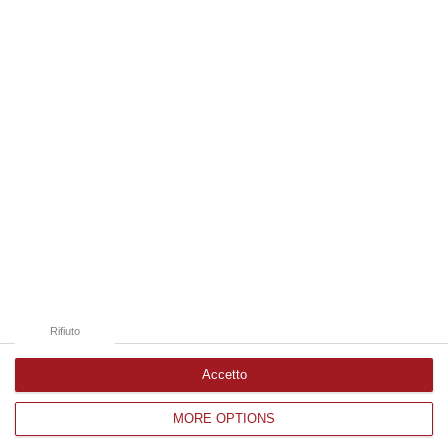
10 Agosto, 10:04
Edizioni provinciali
Catanzaro
Cosenza
Vibo Valentia
Reggio Calabria
Crotone
Rifiuto
Accetto
MORE OPTIONS
Corriere delle Calabria è una testata giornalistica di News&Com S.r.l