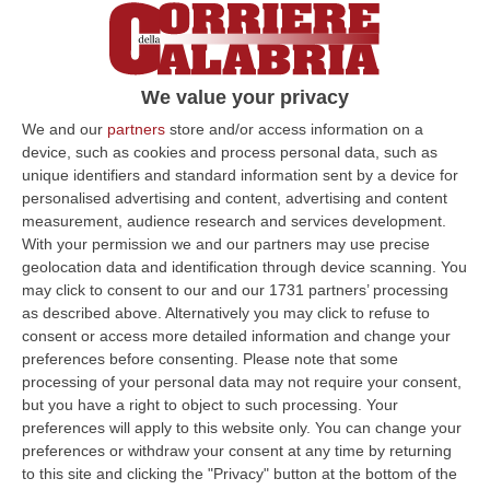
We value your privacy
We and our
partners
store and/or access information on a
device, such as cookies and process personal data, such as
unique identifiers and standard information sent by a device for
personalised advertising and content, advertising and content
measurement, audience research and services development.
With your permission we and our partners may use precise
geolocation data and identification through device scanning. You
may click to consent to our and our 1731 partners’ processing
as described above. Alternatively you may click to refuse to
Clicca e segui “Corriere della Calabria” su Google News
consent or access more detailed information and change your
preferences before consenting.
Please note that some
processing of your personal data may not require your consent,
POTENZA
Il questore di Potenza, Antonino
but you have a right to object to such processing. Your
Romeo, nel periodo da novembre a gennaio,
preferences will apply to this website only. You can change your
preferences or withdraw your consent at any time by returning
ha emesso tre divieti di accesso ai pubblici
to this site and clicking the "Privacy" button at the bottom of the