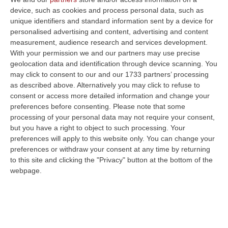
Una doppietta dell’attaccante consente alla
device, such as cookies and process personal data, such as
squadra di Zauli di portare a casa un punto.
unique identifiers and standard information sent by a device for
D’Alterio tra i migliori in campo
personalised advertising and content, advertising and content
measurement, audience research and services development.
Pubblicato il: 30/03/24 – 20:59
With your permission we and our partners may use precise
geolocation data and identification through device scanning. You
may click to consent to our and our 1733 partners’ processing
as described above. Alternatively you may click to refuse to
consent or access more detailed information and change your
preferences before consenting.
Please note that some
processing of your personal data may not require your consent,
but you have a right to object to such processing. Your
preferences will apply to this website only. You can change your
preferences or withdraw your consent at any time by returning
to this site and clicking the "Privacy" button at the bottom of the
webpage.
Crotone, Zauli: «Non amo fare proclami,
lavoriamo per far riavvicinare i tifosi»
Le parole del tecnico rossoblù alla vigilia