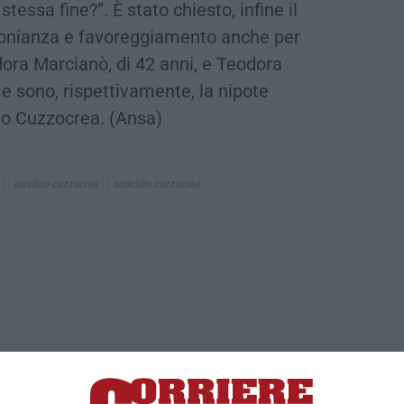
tessa fine?”. È stato chiesto, infine il
imonianza e favoreggiamento anche per
dora Marcianò, di 42 anni, e Teodora
me sono, rispettivamente, la nipote
no Cuzzocrea. (Ansa)
nicolino cuzzocrea
omicidio cuzzocrea
ica di News&Com S.r.l ©2012-
-2026. Tutti i diritti riservati.
ia, Lamezia Terme (CZ)