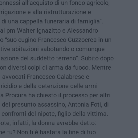
connessi all’acquisto di un fondo agricolo,
rrigazione e alla ristrutturazione e
 di una cappella funeraria di famiglia”.
dai pm Walter Ignazitto e Alessandro
ato “suo cugino Francesco Cuzzocrea in un
ettive abitazioni sabotando o comunque
azione del suddetto terreno”. Subito dopo
on diversi colpi di arma da fuoco. Mentre
i avvocati Francesco Calabrese e
icidio e della detenzione delle armi
 la Procura ha chiesto il processo per altri
 del presunto assassino, Antonia Foti, di
onfronti del nipote, figlio della vittima.
ote, infatti, la donna avrebbe detto:
e tu? Non ti è bastata la fine di tuo