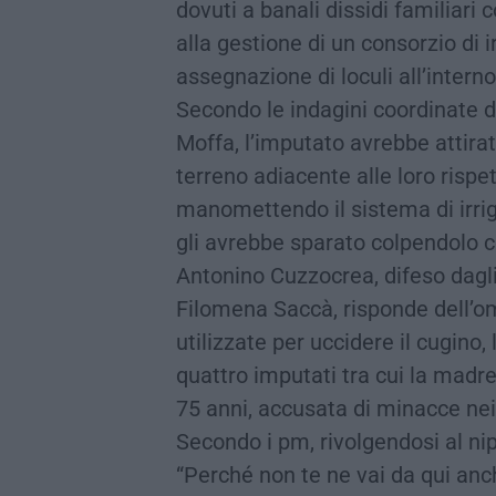
dovuti a banali dissidi familiari 
alla gestione di un consorzio di i
assegnazione di loculi all’interno
Secondo le indagini coordinate 
Moffa, l’imputato avrebbe attir
terreno adiacente alle loro risp
manomettendo il sistema di irrig
gli avrebbe sparato colpendolo c
Antonino Cuzzocrea, difeso dagl
Filomena Saccà, risponde dell’om
utilizzate per uccidere il cugino,
quattro imputati tra cui la madre
75 anni, accusata di minacce nei c
Secondo i pm, rivolgendosi al nip
“Perché non te ne vai da qui anch