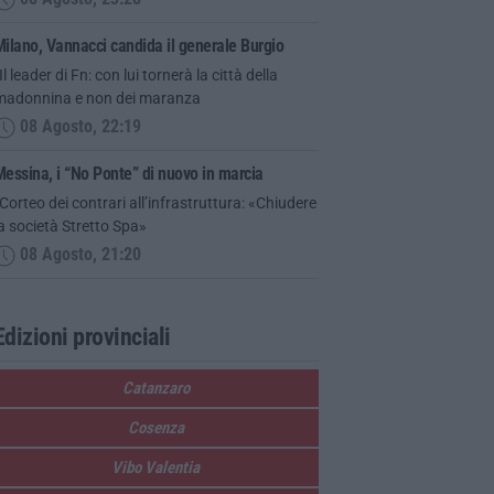
ilano, Vannacci candida il generale Burgio
Il leader di Fn: con lui tornerà la città della
madonnina e non dei maranza
08 Agosto, 22:19
essina, i “No Ponte” di nuovo in marcia
Corteo dei contrari all’infrastruttura: «Chiudere
a società Stretto Spa»
08 Agosto, 21:20
Edizioni provinciali
Catanzaro
Cosenza
Vibo Valentia