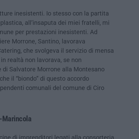
ture inesistenti. Io stesso con la partita
lastica, all’insaputa dei miei fratelli, mi
mune per prestazioni inesistenti. Ad
niere Morrone, Santino, lavorava
atering, che svolgeva il servizio di mensa
in realtà non lavorava, se non
ne di Salvatore Morrone alla Montesano
che il “biondo” di questo accordo
dipendenti comunali del comune di Ciro
o-Marincola
cine di imprenditori legati alla consorteria