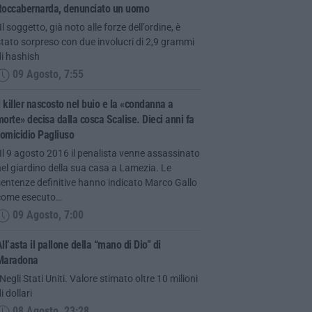
Roccabernarda, denunciato un uomo
Il soggetto, già noto alle forze dell’ordine, è
tato sorpreso con due involucri di 2,9 grammi
i hashish
09 Agosto, 7:55
l killer nascosto nel buio e la «condanna a
orte» decisa dalla cosca Scalise. Dieci anni fa
’omicidio Pagliuso
Il 9 agosto 2016 il penalista venne assassinato
el giardino della sua casa a Lamezia. Le
entenze definitive hanno indicato Marco Gallo
come esecuto…
09 Agosto, 7:00
ll’asta il pallone della “mano di Dio” di
Maradona
Negli Stati Uniti. Valore stimato oltre 10 milioni
i dollari
08 Agosto, 23:28