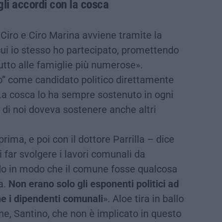
 gli accordi con la cosca
 Ciro e Ciro Marina avviene tramite la
 cui io stesso ho partecipato, promettendo
tutto alle famiglie più numerose».
o” come candidato politico direttamente
o. La cosca lo ha sempre sostenuto in ogni
di noi doveva sostenere anche altri
rima, e poi con il dottore Parrilla – dice
 far svolgere i lavori comunali da
ndo in modo che il comune fosse qualcosa
a.
Non erano solo gli esponenti politici ad
he i dipendenti comunali
». Aloe tira in ballo
one, Santino, che non è implicato in questo