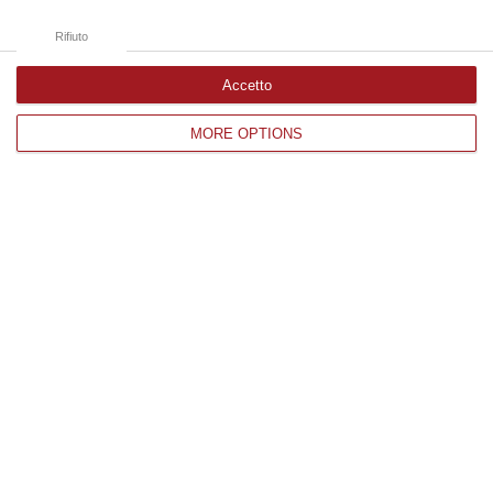
Rifiuto
Accetto
MORE OPTIONS
‘Ndrangheta, il progetto per uccidere
Raffaele Moscato. «Se non si fosse
pentito sarebbe morto»
Il collaboratore Marziano racconta le
intenzioni dei Piscopisani di uccidere il
pentito già prima che iniziasse a collaborare
Pubblicato il: 16/10/24 – 7:00