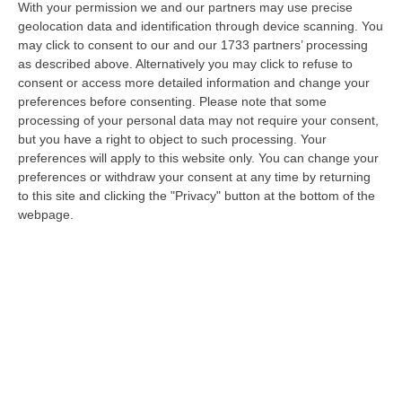
With your permission we and our partners may use precise
geolocation data and identification through device scanning. You
may click to consent to our and our 1733 partners’ processing
as described above. Alternatively you may click to refuse to
consent or access more detailed information and change your
La sfida della camorra alla ‘ndrangheta, la
preferences before consenting.
Please note that some
risposta violenta dei calabresi: un
processing of your personal data may not require your consent,
omicidio “in diretta” sui criptofonini
but you have a right to object to such processing. Your
preferences will apply to this website only. You can change your
Lo racconta alla Dda di Napoli un
preferences or withdraw your consent at any time by returning
collaboratore di giustizia. «Il messaggio era
to this site and clicking the "Privacy" button at the bottom of the
chiaro: i clan calabresi non potevano essere
webpage.
truffati impunemente»
Pubblicato il: 25/02/26 – 18:45