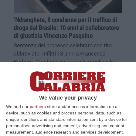
’Ndrangheta, 8 condanne per il traffico di
droga dal Brasile: 10 anni al collaboratore
di giustizia Vincenzo Pasquino
Sentenza del processo celebrato con rito
abbreviato. Inflitti 18 anni a Francesco
Barbaro. Condannate anche la moglie e la
figlia di Nicola Assisi
Pubblicato il: 10/03/26 – 18:00
We value your privacy
We and our
partners
store and/or access information on a
device, such as cookies and process personal data, such as
unique identifiers and standard information sent by a device for
personalised advertising and content, advertising and content
measurement, audience research and services development.