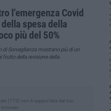
b
tro l’emergenza Covid
“
n
della spesa della
f
oco più del 50%
F
s
to di Sorveglianza mostrano più di un
“
i frutto della revisione della
p
F
a
s
cale (TTS) non è supportata dal tuo
“
browser.