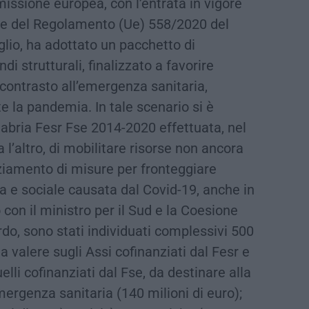
missione europea, con l’entrata in vigore
e del Regolamento (Ue) 558/2020 del
lio, ha adottato un pacchetto di
i strutturali, finalizzato a favorire
di contrasto all’emergenza sanitaria,
 la pandemia. In tale scenario si è
labria Fesr Fse 2014-2020 effettuata, nel
a l’altro, di mobilitare risorse non ancora
ziamento di misure per fronteggiare
 e sociale causata dal Covid-19, anche in
 con il ministro per il Sud e la Coesione
cordo, sono stati individuati complessivi 500
 a valere sugli Assi cofinanziati dal Fesr e
elli cofinanziati dal Fse, da destinare alla
Emergenza sanitaria (140 milioni di euro);