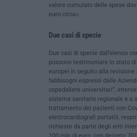
valore cumulato delle spese dovr
euro circa».
Due casi di specie
Due casi di specie dall’elenco c
possono testimoniare lo stato d
europei in seguito alla revisione 
fabbisogni espressi dalle Aziende
ospedaliere universitari”, interven
sistema sanitario regionale e a s
trattamento dei pazienti con Covi
elettrocardiografi portatili, respi
richieste da parte degli enti inte
100 mln di euro, con decreto 70