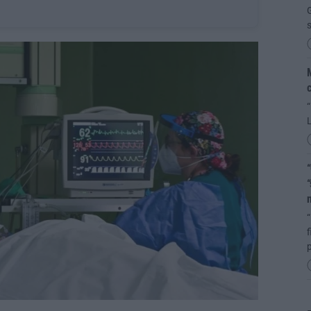
G
M
c
“
“
“
“
f
p