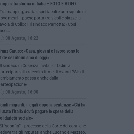
orgo si trasforma in fiaba – FOTO E VIDEO
Tra mapping, avatar, spettacoli e uno squalo di
ove metri, il paese porta tra vicoli e piazze la
avola di Collodi. Il sindaco Parrotta: «Così
facci…
08 Agosto, 16:22
ranz Caruso: «Casa, giovani e lavoro sono le
fide del riformismo di oggi»
Il sindaco di Cosenza invita i cittadini a
artecipare alla raccolta firme di Avanti PSI: «Il
cambiamento passa anche dalla
partecipazione»
08 Agosto, 16:00
ondi migranti, i legali dopo la sentenza: «Chi ha
iutato l’Italia dovrà pagare le spese della
olidarietà sociale»
Si “sgonfia” il processo della Corte dei conti che
vedeva tra gli imputati anche Lucano e Mazzeo.