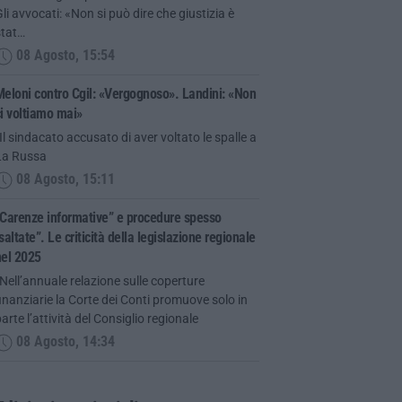
li avvocati: «Non si può dire che giustizia è
stat…
08 Agosto, 15:54
eloni contro Cgil: «Vergognoso». Landini: «Non
i voltiamo mai»
Il sindacato accusato di aver voltato le spalle a
La Russa
08 Agosto, 15:11
Carenze informative” e procedure spesso
saltate”. Le criticità della legislazione regionale
nel 2025
Nell’annuale relazione sulle coperture
inanziarie la Corte dei Conti promuove solo in
arte l’attività del Consiglio regionale
08 Agosto, 14:34