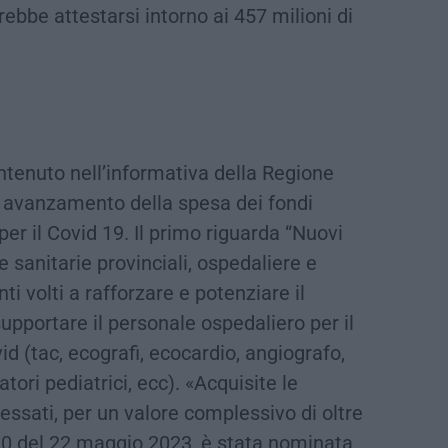
ebbe attestarsi intorno ai 457 milioni di
ontenuto nell’informativa della Regione
i avanzamento della spesa dei fondi
per il Covid 19. Il primo riguarda “Nuovi
 sanitarie provinciali, ospedaliere e
ti volti a rafforzare e potenziare il
upportare il personale ospedaliero per il
d (tac, ecografi, ecocardio, angiografo,
ratori pediatrici, ecc). «Acquisite le
ressati, per un valore complessivo di oltre
10 del 22 maggio 2023, è stata nominata