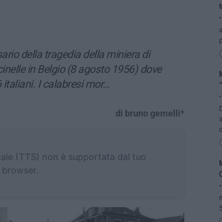
t
“
a
p
ario della tragedia della miniera di
inelle in Belgio (8 agosto 1956) dove
M
italiani. I calabresi mor…
“
“
D
di bruno gemelli*
d
cale (TTS) non è supportata dal tuo
M
browser.
C
“
m
5