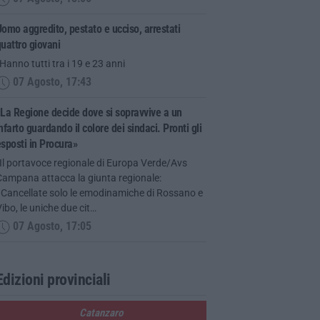
omo aggredito, pestato e ucciso, arrestati
uattro giovani
Hanno tutti tra i 19 e 23 anni
07 Agosto, 17:43
La Regione decide dove si sopravvive a un
nfarto guardando il colore dei sindaci. Pronti gli
sposti in Procura»
Il portavoce regionale di Europa Verde/Avs
Campana attacca la giunta regionale:
«Cancellate solo le emodinamiche di Rossano e
ibo, le uniche due cit…
07 Agosto, 17:05
Edizioni provinciali
Catanzaro