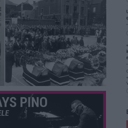
U
q
“
«
i
e
“
V