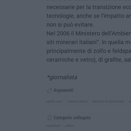
necessarie per la transizione ec
tecnologie, anche se l’impatto 
non si può evitare.
Nel 2006 il Ministero dell’Ambi
siti minerari italiani”. In quella
principalmente di zolfo e feldspat
ceramiche e vetro), di grafite, s
*giornalista
Argomenti
adolfo urso
antonio danisi
disastro di marcinelle
m
Categorie collegate
contributi
ultime