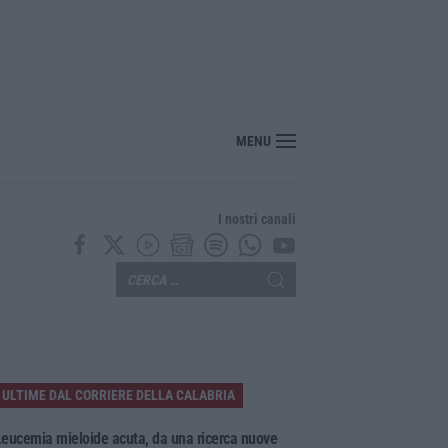
 Calabria, ribaltato il processo della Corte dei Conti. Assolti Lucano e gli altri s
MENU
I nostri canali
ULTIME DAL CORRIERE DELLA CALABRIA
eucemia mieloide acuta, da una ricerca nuove