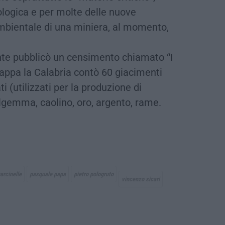
ologica e per molte delle nuove
ambientale di una miniera, al momento,
ente pubblicò un censimento chiamato “I
 mappa la Calabria contò 60 giacimenti
i (utilizzati per la produzione di
algemma, caolino, oro, argento, rame.
arcinelle
pasquale papa
pietro pologruto
vincenzo sicari