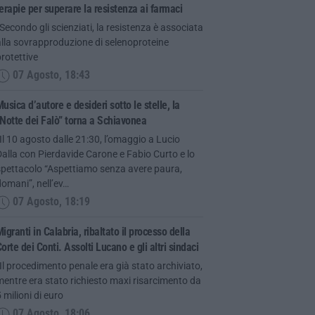
erapie per superare la resistenza ai farmaci
Secondo gli scienziati, la resistenza è associata
lla sovrapproduzione di selenoproteine
rotettive
07 Agosto, 18:43
usica d’autore e desideri sotto le stelle, la
Notte dei Falò” torna a Schiavonea
Il 10 agosto dalle 21:30, l’omaggio a Lucio
alla con Pierdavide Carone e Fabio Curto e lo
spettacolo “Aspettiamo senza avere paura,
omani”, nell’ev…
07 Agosto, 18:19
igranti in Calabria, ribaltato il processo della
orte dei Conti. Assolti Lucano e gli altri sindaci
Il procedimento penale era già stato archiviato,
entre era stato richiesto maxi risarcimento da
 milioni di euro
07 Agosto, 18:06