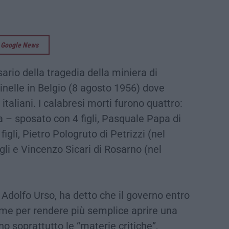
su Google News
sario della tragedia della miniera di
inelle in Belgio (8 agosto 1956) dove
taliani. I calabresi morti furono quattro:
a – sposato con 4 figli, Pasquale Papa di
gli, Pietro Pologruto di Petrizzi (nel
li e Vincenzo Sicari di Rosarno (nel
 Adolfo Urso, ha detto che il governo entro
orme per rendere più semplice aprire una
ono soprattutto le “materie critiche”,