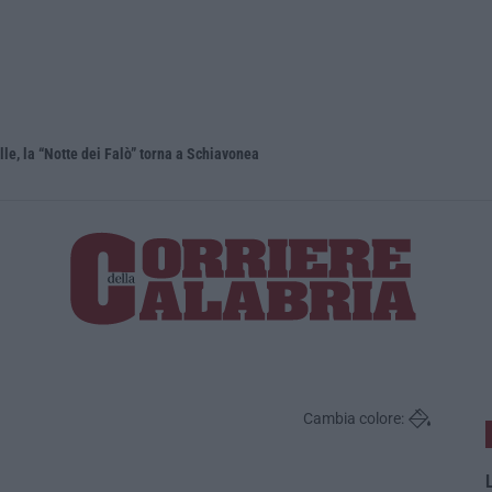
lle, la “Notte dei Falò” torna a Schiavonea
Migranti in
Cambia colore:
L