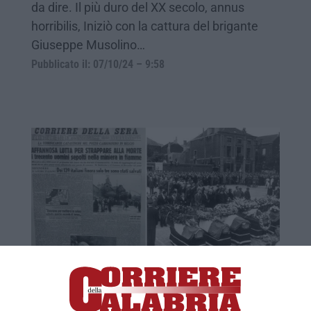
da dire. Il più duro del XX secolo, annus
horribilis, Iniziò con la cattura del brigante
Giuseppe Musolino…
Pubblicato il: 07/10/24 – 9:58
«Bois du Cazier»
Quest’anno ricorre il 67° anniversario della
tragedia della miniera di carbone “Bois du