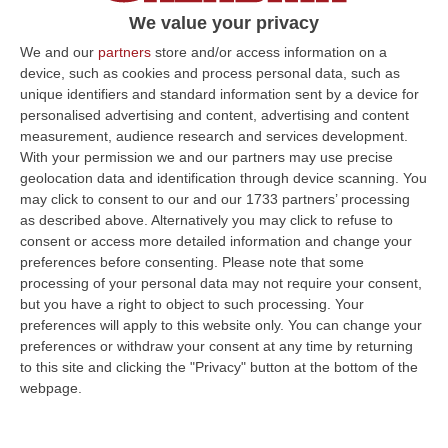
Cazier” di Marcinelle in Belgio (8 agosto
We value your privacy
1956) dove morirono…
We and our
partners
store and/or access information on a
device, such as cookies and process personal data, such as
Pubblicato il: 17/07/23 – 13:15
unique identifiers and standard information sent by a device for
personalised advertising and content, advertising and content
measurement, audience research and services development.
With your permission we and our partners may use precise
ULTIME DAL CORRIERE DELLA CALABRIA
geolocation data and identification through device scanning. You
may click to consent to our and our 1733 partners’ processing
Beni Culturali, Arrivano In Calabria 5,8 Milioni Di Euro. Ecco Gli
as described above. Alternatively you may click to refuse to
Interventi Previsti
consent or access more detailed information and change your
“«In arrivo in Calabria 5.785.112 di euro per le annualità 2025-2027,
preferences before consenting.
Please note that some
sbloccati ora in via definitiva, grazie al Piano Strategico “Grandi pr…
processing of your personal data may not require your consent,
07 Agosto, 14:53
but you have a right to object to such processing. Your
preferences will apply to this website only. You can change your
Unical E La Ricerca, La Ministra Bernini: «Qui L’astrofisica Del
preferences or withdraw your consent at any time by returning
Futuro, Dalla Calabria Allo Spazio Profondo»
to this site and clicking the "Privacy" button at the bottom of the
webpage.
“RENDE Il Ministro dell’Università e della Ricerca Anna Maria Bernini è in
visita istituzionale all’Università della Calabria. Al centro del…
07 Agosto, 14:04