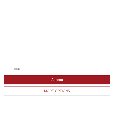
Il Corriere della Calabria è anche su
Whatsapp. Basta
cliccare qui
per iscriverti al
canale ed essere sempre aggiornato
Argomenti
1956
alessandro doria
andrea doria
anna magnani
antonio danisi
antonio filastò
aspromonte
bruno gemelli
contributi
giuseppe musolino
Rifiuto
pietro pologruto
vincenzo sicari
Accetto
Categorie collegate
MORE OPTIONS
contributi
ultime