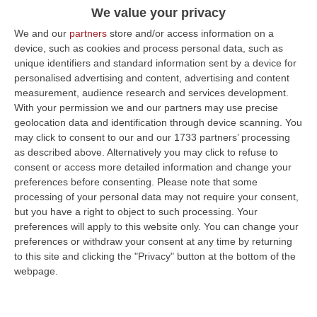
1956: anno bisesto, anno funesto, verrebbe
We value your privacy
da dire. Il più duro del XX secolo, annus
We and our
partners
store and/or access information on a
horribilis,
device, such as cookies and process personal data, such as
Iniziò con la cattura del brigante Giuseppe
unique identifiers and standard information sent by a device for
personalised advertising and content, advertising and content
Musolino e si concluse con i fatti d’Ungheria,
measurement, audience research and services development.
quando i carri armati sovietici misero a
With your permission we and our partners may use precise
geolocation data and identification through device scanning. You
tacere la rivoluzione popolare, condannando
may click to consent to our and our 1733 partners’ processing
a morte il primo ministro Imre Nagy.
as described above. Alternatively you may click to refuse to
consent or access more detailed information and change your
Giuseppe Musolino, che era conosciuto come
preferences before consenting.
Please note that some
“U ‘re i l’Asprumunti” (“il Re
processing of your personal data may not require your consent,
dell’Aspromonte”); pare che la madre fosse
but you have a right to object to such processing. Your
preferences will apply to this website only. You can change your
francese. Musolino di mestiere faceva il
preferences or withdraw your consent at any time by returning
taglialegna. La sua storia iniziò il 28 ottobre
to this site and clicking the "Privacy" button at the bottom of the
webpage.
1897 quando scoppiò una rissa rusticana
nell’osteria della Frasca, a Santo Stefano in