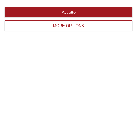
Accetto
Edizioni provinciali
MORE OPTIONS
Catanzaro
Cosenza
Vibo Valentia
Reggio Calabria
Crotone
Corriere delle Calabria è una testata giornalistica di News&Com S.r.l
©2012-
-2026. Tutti i diritti riservati.