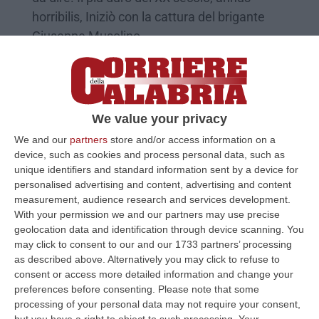
horribilis, Iniziò con la cattura del brigante
Giuseppe Musolino…
Pubblicato il: 07/10/24 – 9:58
We value your privacy
We and our
partners
store and/or access information on a
device, such as cookies and process personal data, such as
unique identifiers and standard information sent by a device for
personalised advertising and content, advertising and content
measurement, audience research and services development.
With your permission we and our partners may use precise
geolocation data and identification through device scanning. You
may click to consent to our and our 1733 partners’ processing
as described above. Alternatively you may click to refuse to
«Gemellaggio Roma-Cittanova». La
consent or access more detailed information and change your
richiesta di Don Ciotti per ricordare Teresa
preferences before consenting.
Please note that some
Gullace
processing of your personal data may not require your consent,