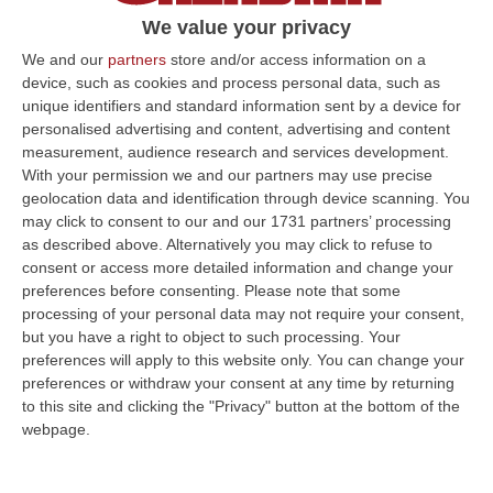
straordinario evento identitario, promosso
We value your privacy
nelle scorse settimane da Dolce e Gabbana e
We and our
partners
store and/or access information on a
realizzato ancora una volta grazie alla
device, such as cookies and process personal data, such as
unique identifiers and standard information sent by a device for
ribadita strategia di comunicazione e
personalised advertising and content, advertising and content
sviluppo turistico della vicina regione Puglia,
measurement, audience research and services development.
With your permission we and our partners may use precise
da cui prendere esempio. Ne è convinto
geolocation data and identification through device scanning. You
Giovanni Filareti, inventore ed animatore de
may click to consent to our and our 1731 partners’ processing
A’Cantina, l’esperimento imprenditoriale e
as described above. Alternatively you may click to refuse to
consent or access more detailed information and change your
identitario che da oltre dieci anni rappresenta
preferences before consenting.
Please note that some
un faro di allegria, di provocazioni, di
processing of your personal data may not require your consent,
but you have a right to object to such processing. Your
militanza e di prospettiva nel cuore della
preferences will apply to this website only. You can change your
cittadella fortificata bizantina tra i marcatori
preferences or withdraw your consent at any time by returning
to this site and clicking the "Privacy" button at the bottom of the
identitari della Calabria straordinaria. Si
webpage.
nutre di questo percorso, di questa
ispirazione autenticamente mediterranea e