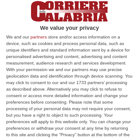
Monasterace si prepara ad ospitare la
XIX
edizione del “Tarantella Power”,
il festival
tematico
sulla danza e la musica
tradizionale
targato Arpa, associazione che
We value your privacy
dal 1999 si occupa da della valorizzazione
We and our
partners
store and/or access information on a
device, such as cookies and process personal data, such as
delle risorse culturali immateriali. Un evento
unique identifiers and standard information sent by a device for
strutturato all’interno del quale a partire da
personalised advertising and content, advertising and content
measurement, audience research and services development.
domenica 27 agosto, e fino a sabato 2
With your permission we and our partners may use precise
settembre, si svolgeranno diverse attività:
geolocation data and identification through device scanning. You
may click to consent to our and our 1733 partners’ processing
corsi, laboratori, presentazioni e seminari,
as described above. Alternatively you may click to refuse to
mostre, animazioni, concerti, feste a ballo.
consent or access more detailed information and change your
Ovviamente, protagonista principale la
preferences before consenting.
Please note that some
processing of your personal data may not require your consent,
musica, i concerti che si susseguiranno in
but you have a right to object to such processing. Your
una settimana densa di
preferences will apply to this website only. You can change your
preferences or withdraw your consent at any time by returning
appuntamenti. Grazie al partenariato con il
to this site and clicking the "Privacy" button at the bottom of the