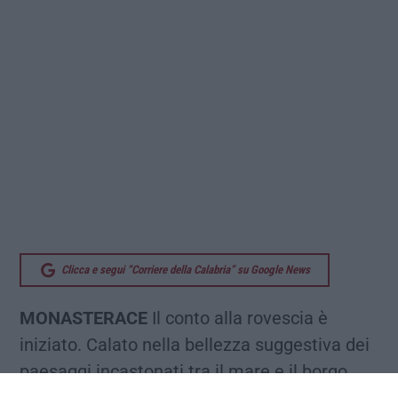
Clicca e segui “Corriere della Calabria” su Google News
MONASTERACE
Il conto alla rovescia è
iniziato. Calato nella bellezza suggestiva dei
paesaggi incastonati tra il mare e il borgo,