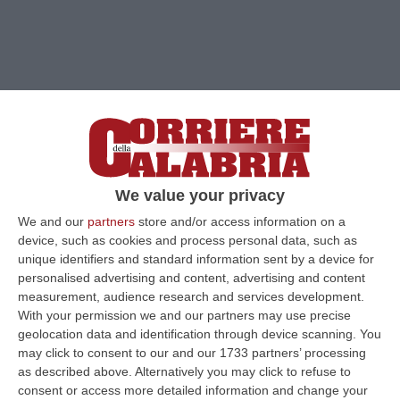
We value your privacy
We and our
partners
store and/or access information on a
device, such as cookies and process personal data, such as
unique identifiers and standard information sent by a device for
personalised advertising and content, advertising and content
measurement, audience research and services development.
With your permission we and our partners may use precise
geolocation data and identification through device scanning. You
Clicca e segui “Corriere della Calabria” su Google News
may click to consent to our and our 1733 partners’ processing
as described above. Alternatively you may click to refuse to
ROMA
Ucraina di 40 anni, divorziata e con un
consent or access more detailed information and change your