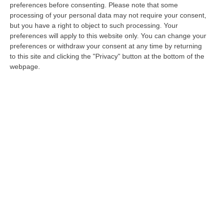
preferences before consenting.
Please note that some
figlio di 15 anni con problemi di salute, da
processing of your personal data may not require your consent,
rifugiata a bracciante vessata. Ana, il nome è
but you have a right to object to such processing. Your
di fantasia, da quando è arrivata in Italia ha
preferences will apply to this website only. You can change your
preferences or withdraw your consent at any time by returning
raccolto fave, mandarini, fragole e pesche
to this site and clicking the "Privacy" button at the bottom of the
nelle serre e nei campi in
Calabria
e
webpage.
Basilicata. Ha subito vessazioni e abusi,
insulti dal caporale che la portava con un
pulmino a lavoro e che le tratteneva ogni
giorno 8 euro dalla paga. E’ scappata dalla
guerra dal suo paese nel Donbass nell’aprile
del 2022 e dopo un viaggio di oltre una
settimana è arrivata a
Trebisacce in
Calabria
.
«Mio fratello e sua moglie – racconta – sono
braccianti agricoli, e io ho deciso di andare a
cercare lavoro con loro». Con altre donne