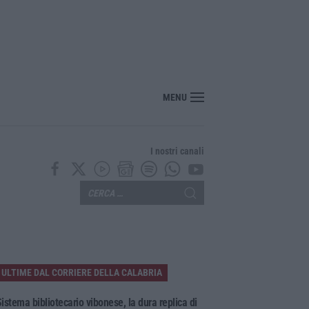
“America Journals” celebra lo stilista Anton Giulio Grande
MENU
I nostri canali
ULTIME DAL CORRIERE DELLA CALABRIA
istema bibliotecario vibonese, la dura replica di