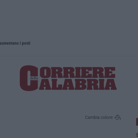
 aumentano i posti
La rivista 
Cambia colore:
S