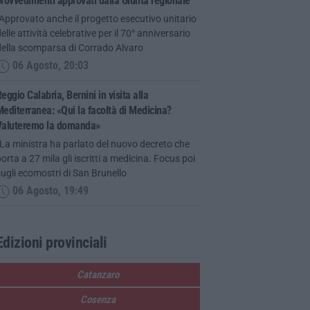
rovvedimenti approvati dalla Giunta regionale
Approvato anche il progetto esecutivo unitario
elle attività celebrative per il 70° anniversario
della scomparsa di Corrado Alvaro
06 Agosto, 20:03
eggio Calabria, Bernini in visita alla
editerranea: «Qui la facoltà di Medicina?
Valuteremo la domanda»
La ministra ha parlato del nuovo decreto che
orta a 27 mila gli iscritti a medicina. Focus poi
ugli ecomostri di San Brunello
06 Agosto, 19:49
Edizioni provinciali
Catanzaro
Cosenza