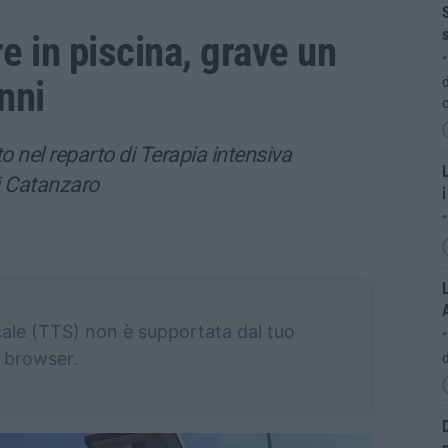
S
s
e in piscina, grave un
“
nni
d
c
to nel reparto di Terapia intensiva
L
i Catanzaro
i
“
L
cale (TTS) non è supportata dal tuo
browser.
d
D