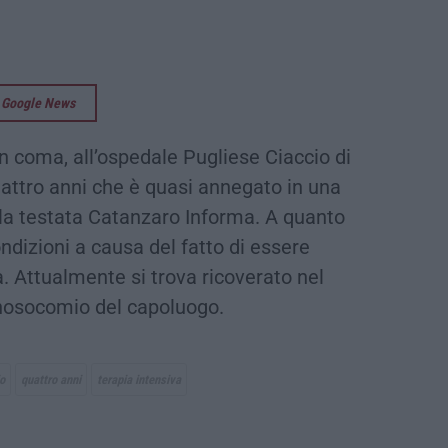
su Google News
in coma, all’ospedale Pugliese Ciaccio di
attro anni che è quasi annegato in una
 la testata Catanzaro Informa. A quanto
condizioni a causa del fatto di essere
 Attualmente si trova ricoverato nel
 nosocomio del capoluogo.
o
quattro anni
terapia intensiva