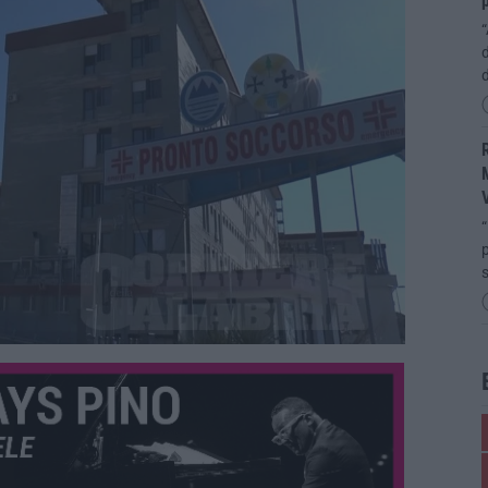
p
“
d
R
M
“
p
s