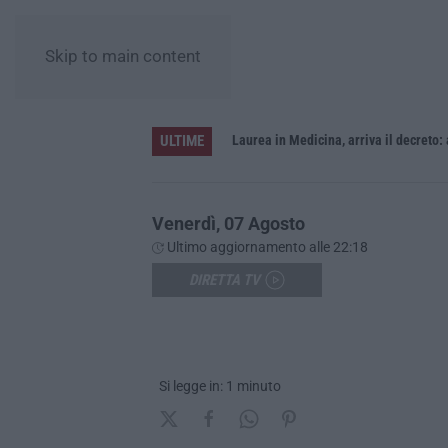
Skip to main content
ULTIME
Sistema bibliotecario vibonese, la dura replica di Soriano e Romeo: «Il fallimento è di chi ha staccato la spina»
Laurea in Medicina, arriva il decreto:
Venerdì, 07 Agosto
Ultimo aggiornamento alle 22:18
DIRETTA TV
Si legge in: 1 minuto