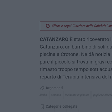
Clicca e segui “Corriere della Calabria” 
CATANZARO
È stato ricoverato 
Catanzaro, un bambino di soli qu
piscina a Crotone. Ne dà notizia
pare il piccolo si trova in gravi 
rimasto troppo tempo sott’acqua.
reparto di Terapia intensiva del
Argomenti
bimbo
cronaca
incidente in piscina
pugliese ciacci
Categorie collegate