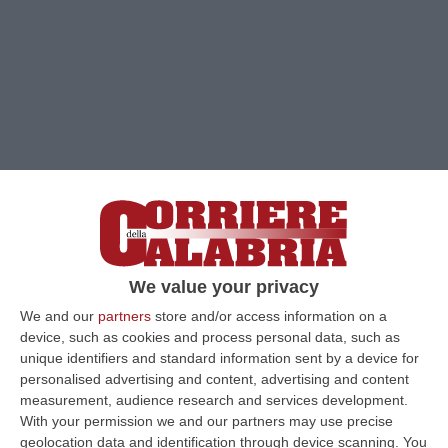
We value your privacy
Clicca e segui “Corriere della Calabria” su Google News
We and our
partners
store and/or access information on a
device, such as cookies and process personal data, such as
REGGIO CALABRIA
I carabinieri della
unique identifiers and standard information sent by a device for
compagnia di Roccella Jonica, supportati dai
personalised advertising and content, advertising and content
measurement, audience research and services development.
militari dello Squadrone Eliportato
With your permission we and our partners may use precise
“Cacciatori Calabria” e del Nucleo Cinofili di
geolocation data and identification through device scanning. You