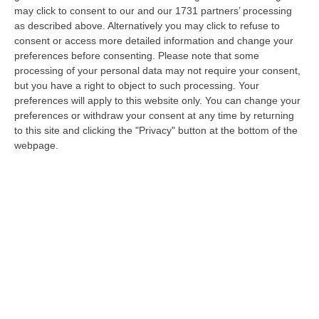
Vibo Valentia, hanno tratto in arresto un
may click to consent to our and our 1731 partners’ processing
as described above. Alternatively you may click to refuse to
51enne di Gioiosa Jonica in esecuzione di
consent or access more detailed information and change your
misura cautelare in carcere emessa dal gip
preferences before consenting.
Please note that some
processing of your personal data may not require your consent,
del Tribunale di Locri. Appostamenti,
but you have a right to object to such processing. Your
pedinamenti, registrazioni video e
preferences will apply to this website only. You can change your
preferences or withdraw your consent at any time by returning
intercettazioni telefoniche, hanno
to this site and clicking the "Privacy" button at the bottom of the
documentato
una fiorente attività di spaccio
webpage.
di cocaina
al dettaglio da parte di un
gioiosano, noto alle forze dell’ordine
e gravato da precedenti specifici.