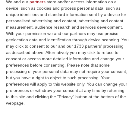
We and our
partners
store and/or access information on a
girato le spalle». Infine il sogno di vedere
device, such as cookies and process personal data, such as
unique identifiers and standard information sent by a device for
Cosenza capitale della cultura 2026
.
personalised advertising and content, advertising and content
Non mancano gli attacchi alle giunte
measurement, audience research and services development.
Occhiuto: «Prima di noi – Bianca Rende si
With your permission we and our partners may use precise
geolocation data and identification through device scanning. You
ricorderà perché era consigliere con me – si
may click to consent to our and our 1733 partners’ processing
faceva fatica a partecipare alle gare, poi
as described above. Alternatively you may click to refuse to
consent or access more detailed information and change your
infatti è arrivato il dissesto. Oggi ci sono gare
preferences before consenting.
Please note that some
con sette ditte, la consapevolezza e la
processing of your personal data may not require your consent,
but you have a right to object to such processing. Your
credibilità dell’ente è cresciuto, anche grazie
preferences will apply to this website only. You can change your
a questo bilancio che discutiamo oggi.
preferences or withdraw your consent at any time by returning
Stiamo pagando i debiti del passato, salire su
to this site and clicking the "Privacy" button at the bottom of the
webpage.
un treno già avviato non è stato facile, e per
questo ringrazio l’architetto Bruno, che ha
operato in un periodo difficile per via delle
dimissioni dell’assessore Giordano. Da qui a