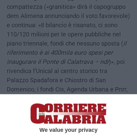
compattezza («granitica» dirà il capogruppo
dem Alimena annunciando il voto favorevole)
e continua: «Il bilancio è risanato, ci sono
110/120 milioni per le opere pubbliche nel
piano triennale, fondi che nessuno sposta (
il
riferimento è ai 400mila euro spesi per
inaugurare il Ponte di Calatrava – ndr
)», poi
rivendica l’Unical al centro storico tra
Palazzo Spadafora e Chiostro di San
Domenico, i fondi Cis, Agenda Urbana e Pnrr,
il teatro Rendano («Un’infiltrazione nella sala
Quintieri ha reso difficile ogni attività per
anni, ora c’è già la ditta che sta iniziando a
cantierizzare») e il recupero di San Vito
We value your privacy
«dopo che per anni gli amministratori hanno